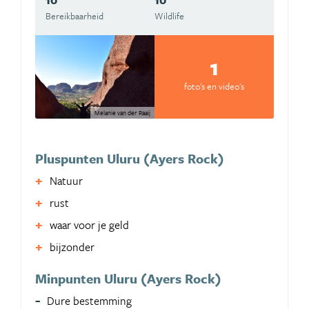
Bereikbaarheid
Wildlife
1
foto's en video's
Melanie van der Raaij
Pluspunten Uluru (Ayers Rock)
Natuur
rust
waar voor je geld
bijzonder
Minpunten Uluru (Ayers Rock)
Dure bestemming