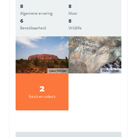
8
8
Algemene ervaring
Mooi
6
8
Bereikbaarheid
Wildlife
Diane Polinder
Diane Polinder
2
foto's en video's