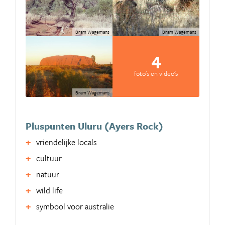
Bram Wagemans
Bram Wagemans
4
foto's en video's
Bram Wagemans
Pluspunten Uluru (Ayers Rock)
vriendelijke locals
cultuur
natuur
wild life
symbool voor australie