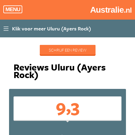
Australie
.nl
MENU
SCHRIJF EEN REVIEW
Reviews Uluru (Ayers
Rock)
9,3