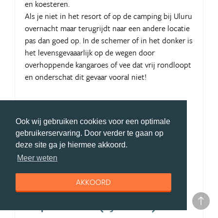
en koesteren.
Als je niet in het resort of op de camping bij Uluru
overnacht maar terugrijdt naar een andere locatie
pas dan goed op. In de schemer of in het donker is
het levensgevaaarlijk op de wegen door
overhoppende kangaroes of vee dat vrij rondloopt
en onderschat dit gevaar vooral niet!
Pluspunten Uluru (Ayers Rock)
Mooi
Ook wij gebruiken cookies voor een optimale
gebruikerservaring. Door verder te gaan op
imposant
deze site ga je hiermee akkoord.
indrukwekkend
Meer weten
must have seen
AKKOORD
icoon
Minpunten Uluru (Ayers Rock)