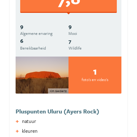
9
9
Algemene ervaring
Mooi
6
7
Bereikbaarheid
Wildlife
1
foto's en video's
Kim Giesbertz
Pluspunten Uluru (Ayers Rock)
natuur
kleuren