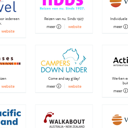
oor iedereen
Reizen van nu. Sinds 1927.
Individuele
k.
meer
website
meer
website
izen
Come and say g'day!
Werken en
bui
website
meer
website
meer