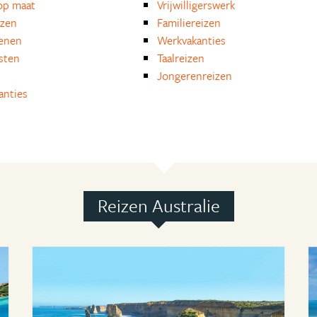
op maat
Vrijwilligerswerk
izen
Familiereizen
enen
Werkvakanties
isten
Taalreizen
Jongerenreizen
anties
Reizen Australie