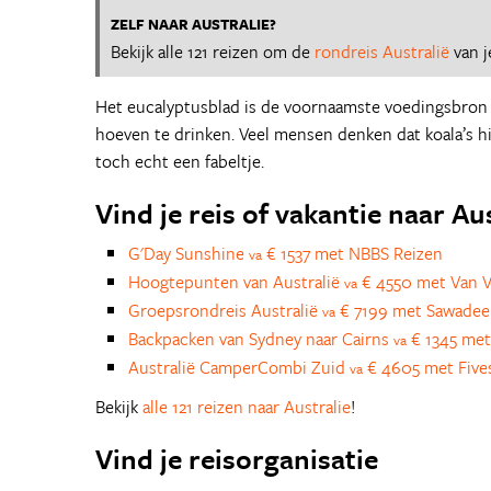
ZELF NAAR AUSTRALIE?
Bekijk alle 121 reizen om de
rondreis Australië
van j
Het eucalyptusblad is de voornaamste voedingsbron van
hoeven te drinken. Veel mensen denken dat koala’s h
toch echt een fabeltje.
Vind je reis of vakantie naar Au
G'Day Sunshine
€ 1537 met NBBS Reizen
va
Hoogtepunten van Australië
€ 4550 met Van V
va
Groepsrondreis Australië
€ 7199 met Sawadee
va
Backpacken van Sydney naar Cairns
€ 1345 met
va
Australië CamperCombi Zuid
€ 4605 met Five
va
Bekijk
alle 121 reizen naar Australie
!
Vind je reisorganisatie