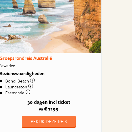
Groepsrondreis Australië
Sawadee
Bezienswaardigheden
Bondi Beach
Launceston
Fremantle
30 dagen
incl ticket
€ 7199
va
BEKIJK DEZE REIS