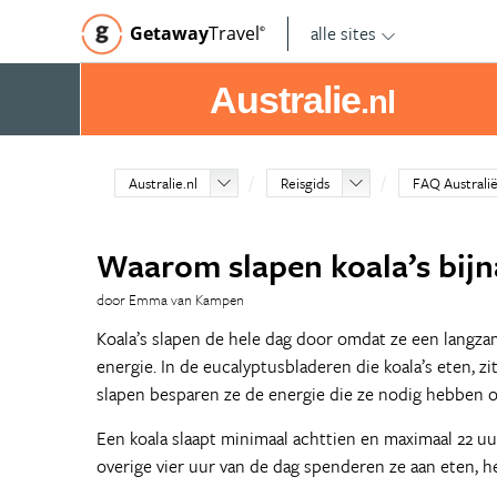
alle sites
Getaway
Travel
©
Australie
.nl
Australie.nl
Reisgids
FAQ Australi
Waarom slapen koala’s bijn
door Emma van Kampen
Koala’s slapen de hele dag door omdat ze een langza
energie. In de eucalyptusbladeren die koala’s eten, zi
slapen besparen ze de energie die ze nodig hebben o
Een koala slaapt minimaal achttien en maximaal 22 uu
overige vier uur van de dag spenderen ze aan eten, h