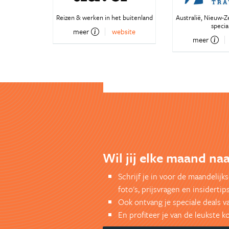
Reizen & werken in het buitenland
Australië, Nieuw-Z
special
meer
website
meer
Wil jij elke maand naa
Schrijf je in voor de maandelij
foto's, prijsvragen en insidertips
Ook ontvang je speciale deals v
En profiteer je van de leukste 