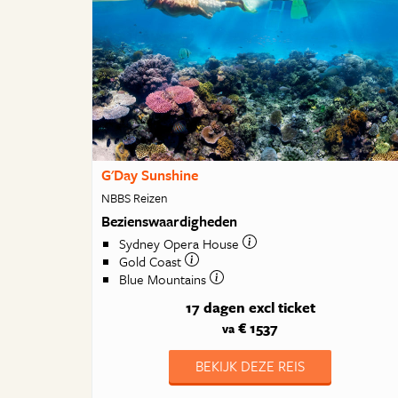
G'Day Sunshine
NBBS Reizen
Bezienswaardigheden
Sydney Opera House
Gold Coast
Blue Mountains
17 dagen
excl ticket
€ 1537
va
BEKIJK DEZE REIS