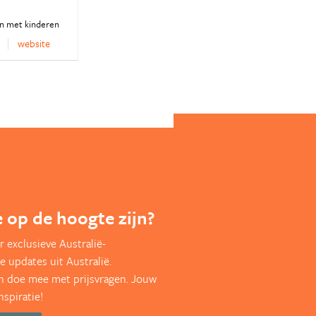
en met kinderen
website
te op de hoogte zijn?
 exclusieve Australië-
e updates uit Australië.
en doe mee met prijsvragen. Jouw
nspiratie!