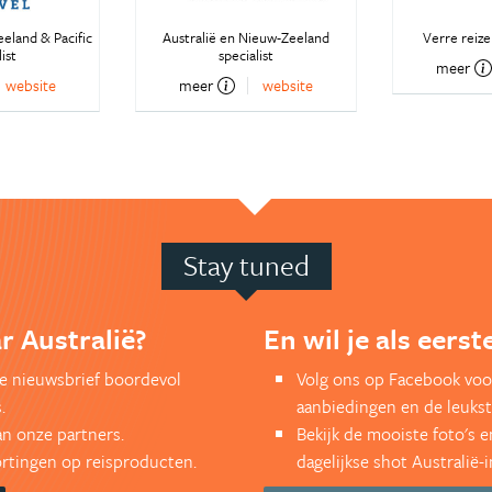
eeland & Pacific
Australië en Nieuw-Zeeland
Verre reiz
ist
specialist
meer
website
meer
website
Stay tuned
r Australië?
En wil je als eers
kse nieuwsbrief boordevol
Volg ons op Facebook voor
.
aanbiedingen en de leukst
an onze partners.
Bekijk de mooiste foto's 
kortingen op reisproducten.
dagelijkse shot Australië-i