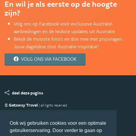
En wil je als eerste op de hoogte
zijn?
Volg ons op Facebook voor exclusieve Australië-
aanbiedingen en de leukste updates uit Australië.
Bekijk de mooiste foto's en doe mee met prijsvragen.
Jouw dagelijkse shot Australië-inspiratie!
VOLG ONS VIA FACEBOOK
deel deze pagina
© Getaway Travel
| all rights reserved
Adverteren
Handige Links
Algemene Voorwaarden
Copyright
Privacy statement
Disclaimer
Cookies
Ook wij gebruiken cookies voor een optimale
gebruikerservaring. Door verder te gaan op
Volg Australie.nl