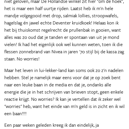
niet geloven, maar De Hollandse winkel zit hier "om de hoek",
het is maar een half uurtje rijden. Laatst heb ik m'n hele
mandje volgegooid met drop, salmiak lollies, stroopwafels,
hagelslag én jawel echte Deventer kruidkoek! Helaas kon ik
het bij thuiskomst regelrecht de prullenbak in gooien, want
alles was zo oud dat je tanden er spontaan van uit je mond
vielen! Ik had het eigenlijk ook wel kunnen weten, toen ik die
flessen zonnebrand van Nivea in jaren '70 stijl bij de kassa zag
staan. No worries!
Maar het leven in lui-lekker-land kan soms ook zo z'n nadelen
hebben. Stel je namelijk maar eens voor dat je op zoek bent
naar een leuke baan in de media en dat je, ondanks alle
energie die je in het schrijven van brieven stopt, geen enkele
reactie krijgt. No worries? Ik kan je vertellen dat ik zeker wel
"worries" heb, want het einde van m'n geld is in zicht en ik wil
een baan!!!!
Een paar weken geleden kreeg ik dan eindelijk, ja