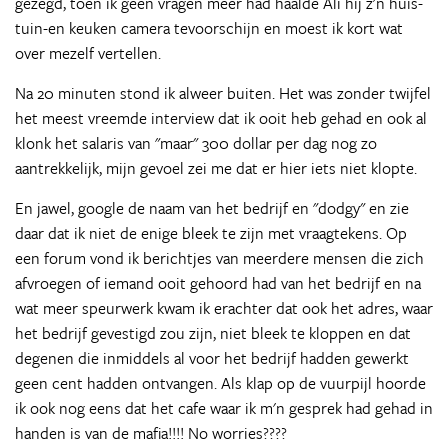
gezegd, toen ik geen vragen meer had haalde Ali hij z'n huis-
tuin-en keuken camera tevoorschijn en moest ik kort wat
over mezelf vertellen.
Na 20 minuten stond ik alweer buiten. Het was zonder twijfel
het meest vreemde interview dat ik ooit heb gehad en ook al
klonk het salaris van "maar" 300 dollar per dag nog zo
aantrekkelijk, mijn gevoel zei me dat er hier iets niet klopte.
En jawel, google de naam van het bedrijf en "dodgy" en zie
daar dat ik niet de enige bleek te zijn met vraagtekens. Op
een forum vond ik berichtjes van meerdere mensen die zich
afvroegen of iemand ooit gehoord had van het bedrijf en na
wat meer speurwerk kwam ik erachter dat ook het adres, waar
het bedrijf gevestigd zou zijn, niet bleek te kloppen en dat
degenen die inmiddels al voor het bedrijf hadden gewerkt
geen cent hadden ontvangen. Als klap op de vuurpijl hoorde
ik ook nog eens dat het cafe waar ik m'n gesprek had gehad in
handen is van de mafia!!!! No worries????