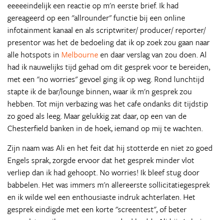
eeeeeindelijk een reactie op m'n eerste brief. Ik had
gereageerd op een "allrounder" functie bij een online
infotainment kanaal en als scriptwriter/ producer/ reporter/
presentor was het de bedoeling dat ik op zoek zou gaan naar
alle hotspots in
Melbourne
en daar verslag van zou doen. Al
had ik nauwelijks tijd gehad om dit gesprek voor te bereiden,
met een "no worries" gevoel ging ik op weg. Rond lunchtijd
stapte ik de bar/lounge binnen, waar ik m'n gesprek zou
hebben. Tot mijn verbazing was het cafe ondanks dit tijdstip
zo goed als leeg. Maar gelukkig zat daar, op een van de
Chesterfield banken in de hoek, iemand op mij te wachten.
Zijn naam was Ali en het feit dat hij stotterde en niet zo goed
Engels sprak, zorgde ervoor dat het gesprek minder vlot
verliep dan ik had gehoopt. No worries! Ik bleef stug door
babbelen. Het was immers m'n allereerste sollicitatiegesprek
en ik wilde wel een enthousiaste indruk achterlaten. Het
gesprek eindigde met een korte "screentest", of beter