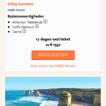
G'Day Sunshine
NBBS Reizen
Bezienswaardigheden
Atherton Tablelands
Coffs Harbour
Cairns
17 dagen
excl ticket
€ 1537
va
BEKIJK DEZE REIS
Alle reizen van NBBS Reizen