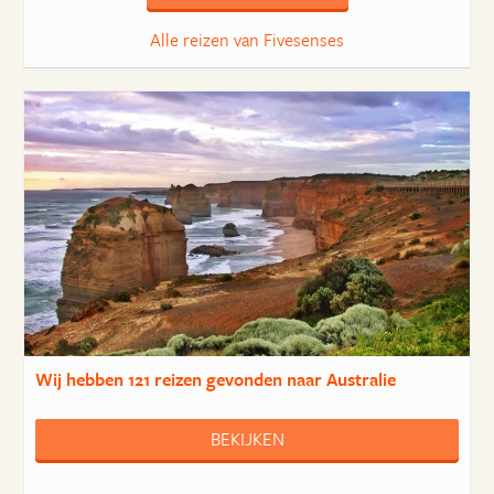
Alle reizen van Fivesenses
Wij hebben
121 reizen
gevonden naar Australie
BEKIJKEN