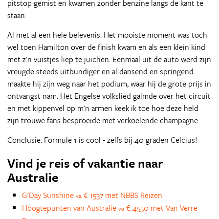
pitstop gemist en kwamen zonder benzine langs de kant te
staan.
Al met al een hele belevenis. Het mooiste moment was toch
wel toen Hamilton over de finish kwam en als een klein kind
met z'n vuistjes liep te juichen. Eenmaal uit de auto werd zijn
vreugde steeds uitbundiger en al dansend en springend
maakte hij zijn weg naar het podium, waar hij de grote prijs in
ontvangst nam. Het Engelse volkslied galmde over het circuit
en met kippenvel op m'n armen keek ik toe hoe deze held
zijn trouwe fans besproeide met verkoelende champagne.
Conclusie: Formule 1 is cool - zelfs bij 40 graden Celcius!
Vind je reis of vakantie naar
Australie
G'Day Sunshine
€ 1537 met NBBS Reizen
va
Hoogtepunten van Australië
€ 4550 met Van Verre
va