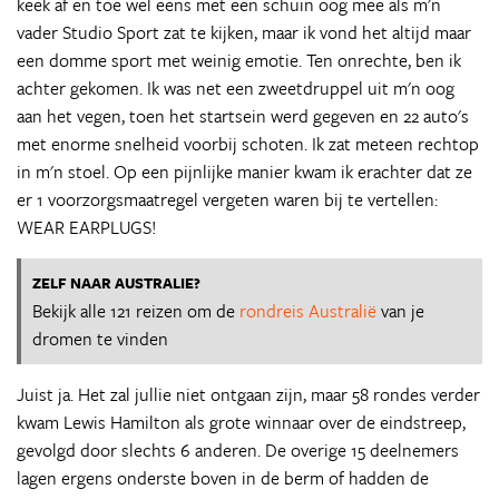
keek af en toe wel eens met een schuin oog mee als m'n
vader Studio Sport zat te kijken, maar ik vond het altijd maar
een domme sport met weinig emotie. Ten onrechte, ben ik
achter gekomen. Ik was net een zweetdruppel uit m'n oog
aan het vegen, toen het startsein werd gegeven en 22 auto's
met enorme snelheid voorbij schoten. Ik zat meteen rechtop
in m'n stoel. Op een pijnlijke manier kwam ik erachter dat ze
er 1 voorzorgsmaatregel vergeten waren bij te vertellen:
WEAR EARPLUGS!
ZELF NAAR AUSTRALIE?
Bekijk alle 121 reizen om de
rondreis Australië
van je
dromen te vinden
Juist ja. Het zal jullie niet ontgaan zijn, maar 58 rondes verder
kwam Lewis Hamilton als grote winnaar over de eindstreep,
gevolgd door slechts 6 anderen. De overige 15 deelnemers
lagen ergens onderste boven in de berm of hadden de