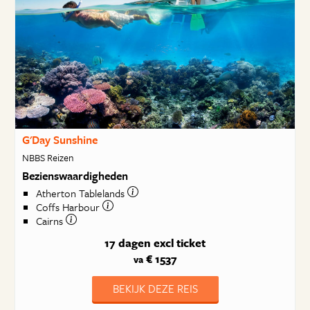
G'Day Sunshine
NBBS Reizen
Bezienswaardigheden
Atherton Tablelands
Coffs Harbour
Cairns
17 dagen
excl ticket
€ 1537
va
BEKIJK DEZE REIS