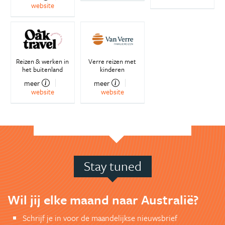
website
Reizen & werken in
Verre reizen met
het buitenland
kinderen
meer
meer
website
website
Stay tuned
Wil jij elke maand naar Australië?
Schrijf je in voor de maandelijkse nieuwsbrief