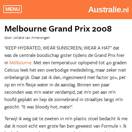
Australie
.nl
MENU
Melbourne Grand Prix 2008
door Jolieke van Amerongen
"KEEP HYDRATED, WEAR SUNSCREEN, WEAR A HAT" dat
was de centrale boodschap gister tijdens de Grand Prix hier
in
Melbourne
. Met een temperatuur oplopend tot 40 graden
Celcius leek het een overbodige mededeling, maar zeker niet
onbelangrijk. Daar zat ik dan, ingesmeerd met factor 30+, pet
op en m'n flesje water in de aanslag. Binnen een paar
seconden was m'n water verdampd, zat m'n pet aan m'n
hoofd geplakt en liep de zonnebrand in straaltjes langs m'n
gezicht. "It was bloody hot, mate!".
Terwijl ik weg zat te zweten in m'n plastic stoel bedacht ik me
dat ik nooit echt een grote fan ben geweest van Formule 1. Ik