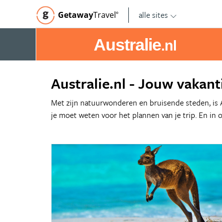
alle sites
Getaway
Travel
©
Australie
.nl
Australie.nl - Jouw vakant
Met zijn natuurwonderen en bruisende steden, is Au
je moet weten voor het plannen van je trip. En in o