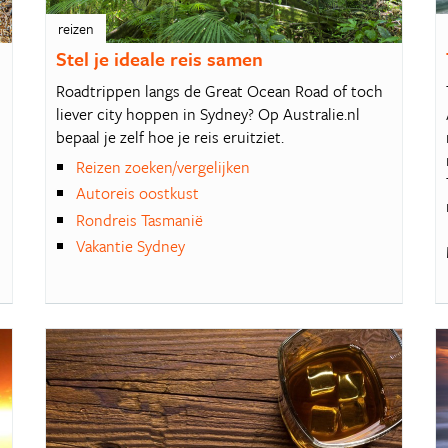
reizen
Stel je ideale reis samen
w
Roadtrippen langs de Great Ocean Road of toch
liever city hoppen in Sydney? Op Australie.nl
bepaal je zelf hoe je reis eruitziet.
Reizen zoeken/vergelijken
Autoreis oostkust
Rondreis Tasmanië
Vakantie Sydney