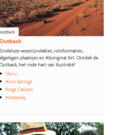
outback
Outback
Eindeloze woestijnvlaktes, rotsformaties,
afgelegen plaatsjes en Aboriginal Art. Ontdek de
Outback, het rode hart van Australië!
Uluru
Alice Springs
Kings Canyon
Kimberley