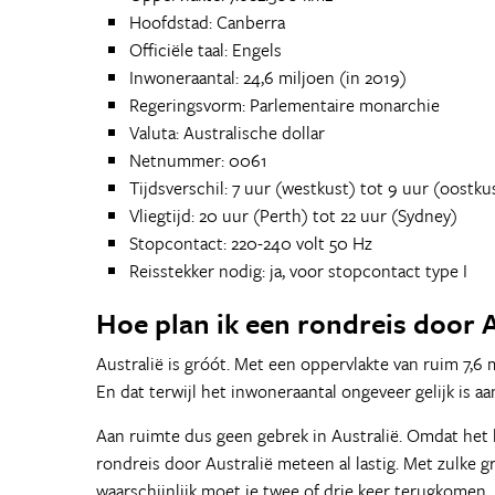
Hoofdstad: Canberra
Officiële taal: Engels
Inwoneraantal: 24,6 miljoen (in 2019)
Regeringsvorm: Parlementaire monarchie
Valuta: Australische dollar
Netnummer: 0061
Tijdsverschil: 7 uur (westkust) tot 9 uur (oostku
Vliegtijd: 20 uur (Perth) tot 22 uur (Sydney)
Stopcontact: 220-240 volt 50 Hz
Reisstekker nodig: ja, voor stopcontact type I
Hoe plan ik een rondreis door A
Australië is gróót. Met een oppervlakte van ruim 7,6 m
En dat terwijl het inwoneraantal ongeveer gelijk is aa
Aan ruimte dus geen gebrek in Australië. Omdat het b
rondreis door Australië meteen al lastig. Met zulke gr
waarschijnlijk moet je twee of drie keer terugkomen.