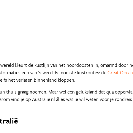
r wereld kleurt de kustlijn van het noordoosten in, omarmd door
sformaties een van ‘s werelds mooiste kustroutes: de
Great Ocean
zelfs het verlaten binnenland kloppen.
un thuis graag noemen. Maar wel een geluksland dat qua oppervlak
aarom vind je op Australie.nl álles wat je wil weten voor je rondre
tralië