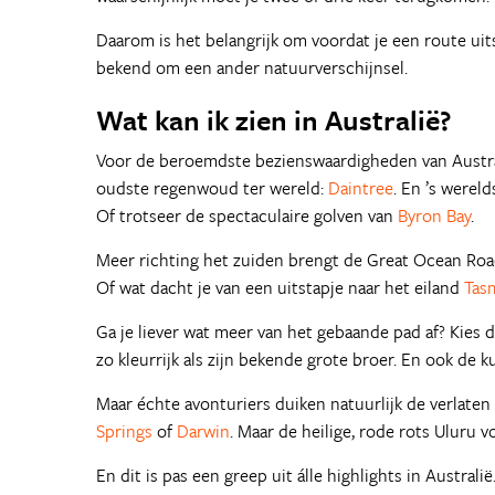
Daarom is het belangrijk om voordat je een route uits
bekend om een ander natuurverschijnsel.
Wat kan ik zien in Australië?
Voor de beroemdste bezienswaardigheden van Austral
oudste regenwoud ter wereld:
Daintree
. En ’s wereld
Of trotseer de spectaculaire golven van
Byron Bay
.
Meer richting het zuiden brengt de Great Ocean Roa
Of wat dacht je van een uitstapje naar het eiland
Tas
Ga je liever wat meer van het gebaande pad af? Kies
zo kleurrijk als zijn bekende grote broer. En ook de k
Maar échte avonturiers duiken natuurlijk de verlaten
Springs
of
Darwin
. Maar de heilige, rode rots Uluru
En dit is pas een greep uit álle highlights in Austral