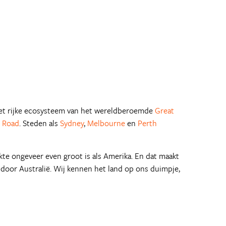
 het rijke ecosysteem van het wereldberoemde
Great
 Road
. Steden als
Sydney
,
Melbourne
en
Perth
te ongeveer even groot is als Amerika. En dat maakt
is door Australië. Wij kennen het land op ons duimpje,