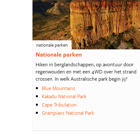
nationale parken
Nationale parken
Hiken in berglandschappen, op avontuur door
regenwouden en met een 4WD over het strand
crossen. In welk Australische park begin jij?
Blue Mountains
Kakadu National Park
Cape Tribulation
Grampians National Park