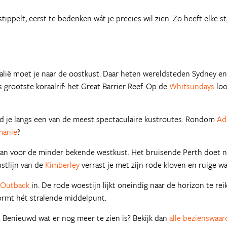
tippelt, eerst te bedenken wát je precies wil zien. Zo heeft elke s
ië moet je naar de oostkust. Daar heten wereldsteden Sydney en 
s grootste koraalrif: het Great Barrier Reef. Op de
Whitsundays
loo
d je langs een van de meest spectaculaire kustroutes. Rondom
Ad
manië
?
 dan voor de minder bekende westkust. Het bruisende Perth doet 
ustlijn van de
Kimberley
verrast je met zijn rode kloven en ruige wa
Outback
in. De rode woestijn lijkt oneindig naar de horizon te re
 vormt hét stralende middelpunt.
ië. Benieuwd wat er nog meer te zien is? Bekijk dan
alle bezienswaar