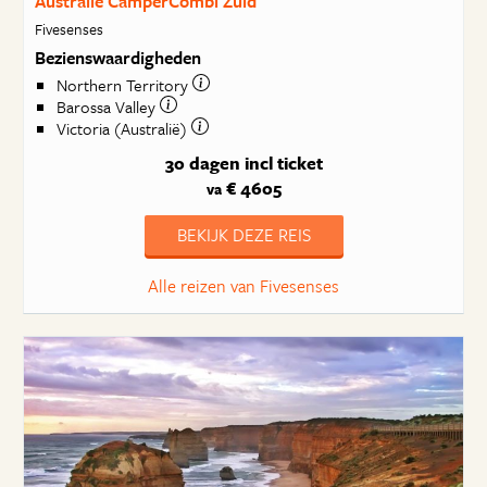
Australië CamperCombi Zuid
Fivesenses
Bezienswaardigheden
Northern Territory
Barossa Valley
Victoria (Australië)
30 dagen
incl ticket
€ 4605
va
BEKIJK DEZE REIS
Alle reizen van Fivesenses