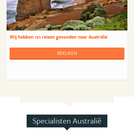
Wij hebben
121 reizen
gevonden naar Australie
BEKIJKEN
Specialisten Australië