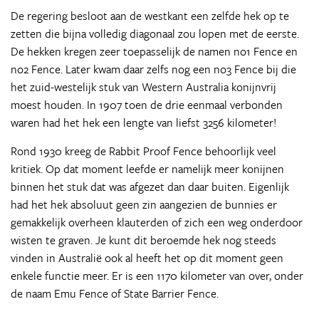
De regering besloot aan de westkant een zelfde hek op te
zetten die bijna volledig diagonaal zou lopen met de eerste.
De hekken kregen zeer toepasselijk de namen no1 Fence en
no2 Fence. Later kwam daar zelfs nog een no3 Fence bij die
het zuid-westelijk stuk van Western Australia konijnvrij
moest houden. In 1907 toen de drie eenmaal verbonden
waren had het hek een lengte van liefst 3256 kilometer!
Rond 1930 kreeg de Rabbit Proof Fence behoorlijk veel
kritiek. Op dat moment leefde er namelijk meer konijnen
binnen het stuk dat was afgezet dan daar buiten. Eigenlijk
had het hek absoluut geen zin aangezien de bunnies er
gemakkelijk overheen klauterden of zich een weg onderdoor
wisten te graven. Je kunt dit beroemde hek nog steeds
vinden in Australië ook al heeft het op dit moment geen
enkele functie meer. Er is een 1170 kilometer van over, onder
de naam Emu Fence of State Barrier Fence.