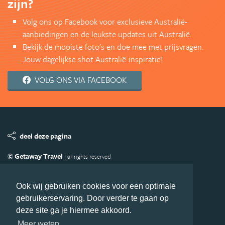
zijn?
Volg ons op Facebook voor exclusieve Australië-
aanbiedingen en de leukste updates uit Australië.
Bekijk de mooiste foto's en doe mee met prijsvragen.
Jouw dagelijkse shot Australië-inspiratie!
VOLG ONS VIA FACEBOOK
deel deze pagina
© Getaway Travel
| all rights reserved
Adverteren
Handige Links
Algemene Voorwaarden
Copyright
Privacy statement
Disclaimer
Cookies
Ook wij gebruiken cookies voor een optimale
gebruikerservaring. Door verder te gaan op
Volg Australie.nl
deze site ga je hiermee akkoord.
Nieuwsbrief
Facebook
Meer weten