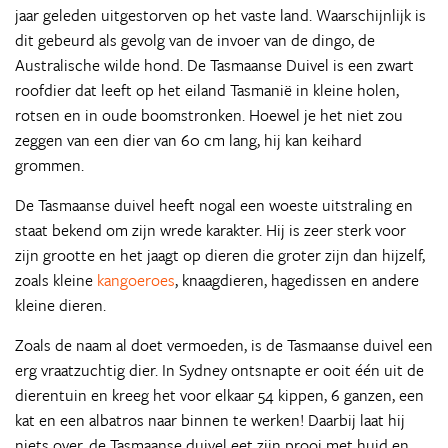
jaar geleden uitgestorven op het vaste land. Waarschijnlijk is
dit gebeurd als gevolg van de invoer van de dingo, de
Australische wilde hond. De Tasmaanse Duivel is een zwart
roofdier dat leeft op het eiland Tasmanië in kleine holen,
rotsen en in oude boomstronken. Hoewel je het niet zou
zeggen van een dier van 60 cm lang, hij kan keihard
grommen.
De Tasmaanse duivel heeft nogal een woeste uitstraling en
staat bekend om zijn wrede karakter. Hij is zeer sterk voor
zijn grootte en het jaagt op dieren die groter zijn dan hijzelf,
zoals kleine
kangoeroes
, knaagdieren, hagedissen en andere
kleine dieren.
Zoals de naam al doet vermoeden, is de Tasmaanse duivel een
erg vraatzuchtig dier. In Sydney ontsnapte er ooit één uit de
dierentuin en kreeg het voor elkaar 54 kippen, 6 ganzen, een
kat en een albatros naar binnen te werken! Daarbij laat hij
niets over, de Tasmaanse duivel eet zijn prooi met huid en