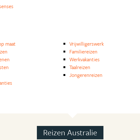
senses
op maat
Vrijwilligerswerk
izen
Familiereizen
enen
Werkvakanties
isten
Taalreizen
Jongerenreizen
anties
Reizen Australie