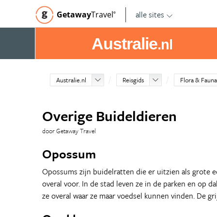
alle sites
Getaway
Travel
©
Australie
.nl
Australie.nl
Reisgids
Flora & Fauna
Overige Buideldieren
door Getaway Travel
Opossum
Opossums zijn buidelratten die er uitzien als grote 
overal voor. In de stad leven ze in de parken en op 
ze overal waar ze maar voedsel kunnen vinden. De g