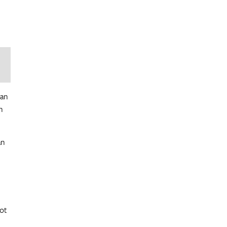
van
n
an
tot