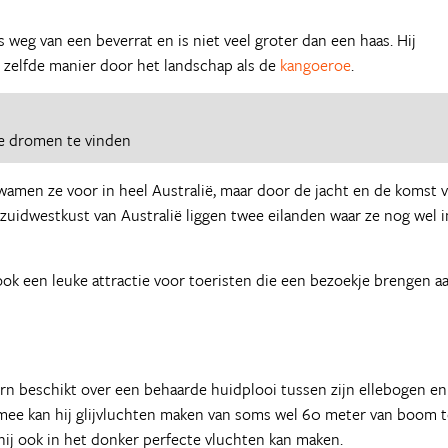
s weg van een beverrat en is niet veel groter dan een haas. Hij
e zelfde manier door het landschap als de
kangoeroe
.
e dromen te vinden
wamen ze voor in heel Australië, maar door de jacht en de komst 
 zuidwestkust van Australië liggen twee eilanden waar ze nog wel i
ok een leuke attractie voor toeristen die een bezoekje brengen a
orn beschikt over een behaarde huidplooi tussen zijn ellebogen en
ermee kan hij glijvluchten maken van soms wel 60 meter van boom 
hij ook in het donker perfecte vluchten kan maken.