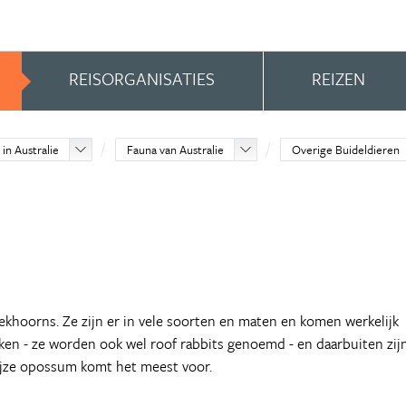
REISORGANISATIES
REIZEN
 in Australie
Fauna van Australie
Overige Buideldieren
eekhoorns. Ze zijn er in vele soorten en maten en komen werkelijk
daken - ze worden ook wel roof rabbits genoemd - en daarbuiten zij
rijze opossum komt het meest voor.