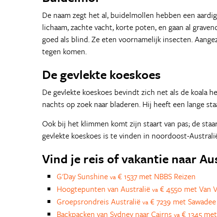
De naam zegt het al, buidelmollen hebben een aardig
lichaam, zachte vacht, korte poten, en gaan al grave
goed als blind. Ze eten voornamelijk insecten. Aangez
tegen komen.
De gevlekte koeskoes
De gevlekte koeskoes bevindt zich net als de koala h
nachts op zoek naar bladeren. Hij heeft een lange staa
Ook bij het klimmen komt zijn staart van pas; de staa
gevlekte koeskoes is te vinden in noordoost-Australi
Vind je reis of vakantie naar Au
G'Day Sunshine
€ 1537 met NBBS Reizen
va
Hoogtepunten van Australië
€ 4550 met Van V
va
Groepsrondreis Australië
€ 7239 met Sawadee
va
Backpacken van Sydney naar Cairns
€ 1345 met
va