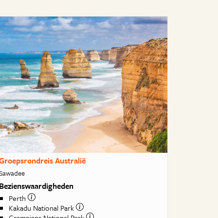
Groepsrondreis Australië
Sawadee
Bezienswaardigheden
Perth
Kakadu National Park
Grampians National Park