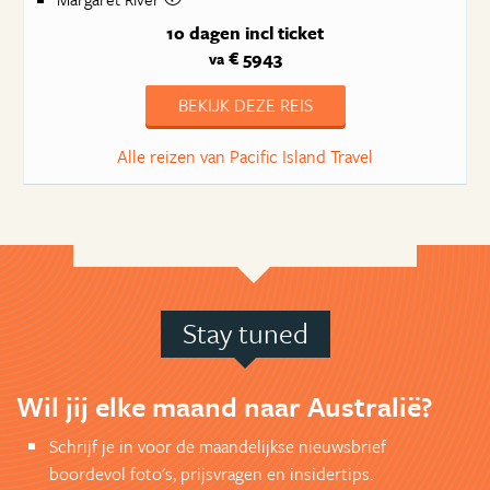
10 dagen
incl ticket
€ 5943
va
BEKIJK DEZE REIS
Alle reizen van Pacific Island Travel
Stay tuned
Wil jij elke maand naar Australië?
Schrijf je in voor de maandelijkse nieuwsbrief
boordevol foto's, prijsvragen en insidertips.