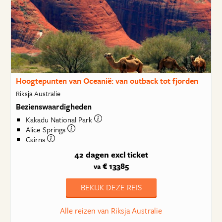
Hoogtepunten van Oceanië: van outback tot fjorden
Riksja Australie
Bezienswaardigheden
Kakadu National Park
Alice Springs
Cairns
42 dagen
excl ticket
€ 13385
va
BEKIJK DEZE REIS
Alle reizen van Riksja Australie