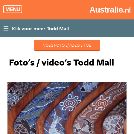
Australie
.nl
MENU
VOEG FOTO'S/VIDEO'S TOE
Foto's / video's Todd Mall