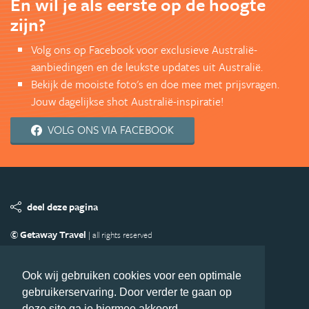
En wil je als eerste op de hoogte
zijn?
Volg ons op Facebook voor exclusieve Australië-
aanbiedingen en de leukste updates uit Australië.
Bekijk de mooiste foto's en doe mee met prijsvragen.
Jouw dagelijkse shot Australië-inspiratie!
VOLG ONS VIA FACEBOOK
deel deze pagina
© Getaway Travel
| all rights reserved
Adverteren
Handige Links
Algemene Voorwaarden
Copyright
Privacy statement
Disclaimer
Cookies
Ook wij gebruiken cookies voor een optimale
gebruikerservaring. Door verder te gaan op
Volg Australie.nl
deze site ga je hiermee akkoord.