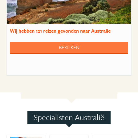
Wij hebben
121 reizen
gevonden naar Australie
BEKIJKEN
Specialisten Australië