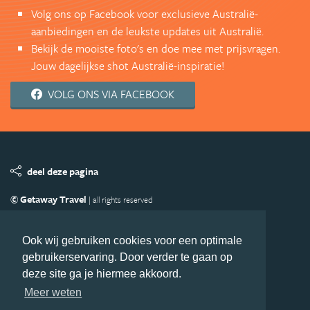
Volg ons op Facebook voor exclusieve Australië-
aanbiedingen en de leukste updates uit Australië.
Bekijk de mooiste foto's en doe mee met prijsvragen.
Jouw dagelijkse shot Australië-inspiratie!
VOLG ONS VIA FACEBOOK
deel deze pagina
© Getaway Travel
| all rights reserved
Adverteren
Handige Links
Algemene Voorwaarden
Copyright
Privacy statement
Disclaimer
Cookies
Ook wij gebruiken cookies voor een optimale
gebruikerservaring. Door verder te gaan op
Volg Australie.nl
deze site ga je hiermee akkoord.
Nieuwsbrief
Facebook
Meer weten