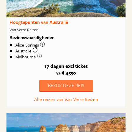
Hoogtepunten van Australië
Van Verre Reizen
Bezienswaardigheden
Alice Springs
Australie
Melbourne
17 dagen
excl ticket
€ 4550
va
BEKIJK DEZE REIS
Alle reizen van Van Verre Reizen