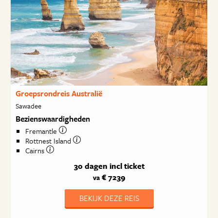
Groepsrondreis Australië
Sawadee
Bezienswaardigheden
Fremantle
Rottnest Island
Cairns
30 dagen
incl ticket
€ 7239
va
BEKIJK DEZE REIS