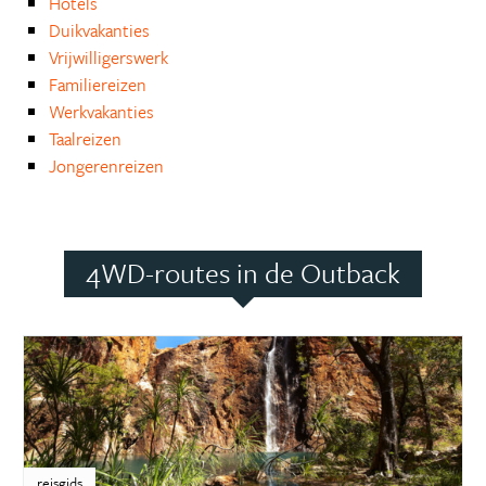
Hotels
Duikvakanties
Vrijwilligerswerk
Familiereizen
Werkvakanties
Taalreizen
Jongerenreizen
4WD-routes in de Outback
reisgids