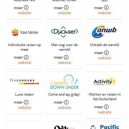
meer
meer
meer
website
website
website
Individuele reizen op
Met oog voor de
Ontdek de wereld
maat
wereld
meer
meer
meer
website
website
website
Luxe reizen
Come and say g'day!
Werken en reizen in
het buitenland
meer
meer
meer
website
website
website