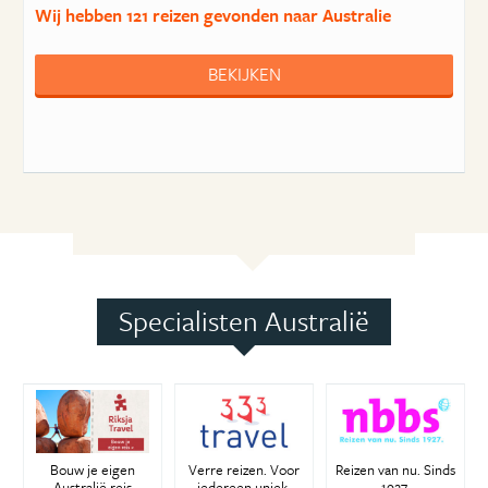
Wij hebben
121 reizen
gevonden naar Australie
BEKIJKEN
Specialisten Australië
Bouw je eigen
Verre reizen. Voor
Reizen van nu. Sinds
Australië reis
iedereen uniek.
1927.