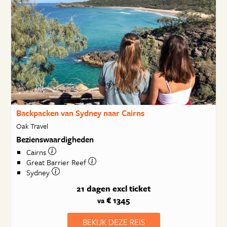
Backpacken van Sydney naar Cairns
Oak Travel
Bezienswaardigheden
Cairns
Great Barrier Reef
Sydney
21 dagen
excl ticket
€ 1345
va
BEKIJK DEZE REIS