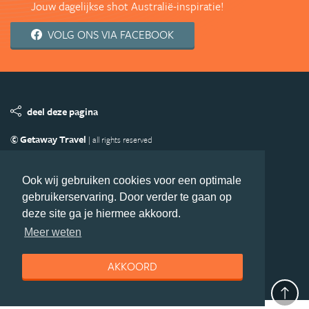
Jouw dagelijkse shot Australië-inspiratie!
VOLG ONS VIA FACEBOOK
deel deze pagina
© Getaway Travel
| all rights reserved
Adverteren
Handige Links
Algemene Voorwaarden
Copyright
Privacy statement
Disclaimer
Cookies
Ook wij gebruiken cookies voor een optimale
gebruikerservaring. Door verder te gaan op
Volg Australie.nl
deze site ga je hiermee akkoord.
Nieuwsbrief
Facebook
Meer weten
AKKOORD