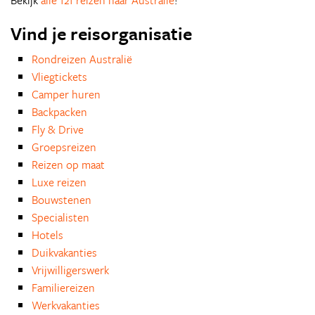
Bekijk
alle 121 reizen naar Australie
!
Vind je reisorganisatie
Rondreizen Australië
Vliegtickets
Camper huren
Backpacken
Fly & Drive
Groepsreizen
Reizen op maat
Luxe reizen
Bouwstenen
Specialisten
Hotels
Duikvakanties
Vrijwilligerswerk
Familiereizen
Werkvakanties