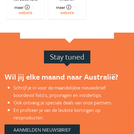
meer
meer
website
website
Stay tuned
Wil jij elke maand naar Australië?
Schrijf je in voor de maandelijkse nieuwsbrief
boordevol foto's, prijsvragen en insidertips.
Ook ontvang je speciale deals van onze partners.
En profiteer je van de leukste kortingen op
reisproducten.
AANMELDEN NIEUWSBRIEF