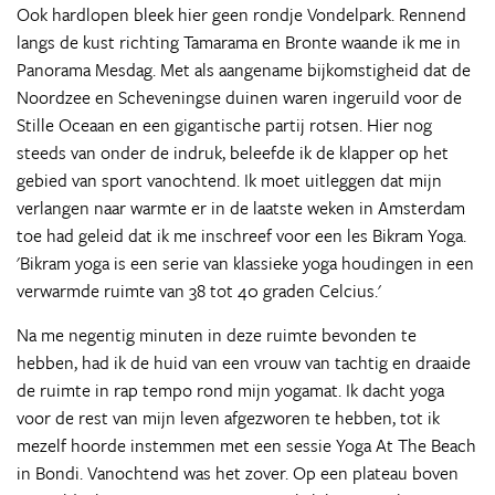
Ook hardlopen bleek hier geen rondje Vondelpark. Rennend
langs de kust richting Tamarama en Bronte waande ik me in
Panorama Mesdag. Met als aangename bijkomstigheid dat de
Noordzee en Scheveningse duinen waren ingeruild voor de
Stille Oceaan en een gigantische partij rotsen. Hier nog
steeds van onder de indruk, beleefde ik de klapper op het
gebied van sport vanochtend. Ik moet uitleggen dat mijn
verlangen naar warmte er in de laatste weken in Amsterdam
toe had geleid dat ik me inschreef voor een les Bikram Yoga.
'Bikram yoga is een serie van klassieke yoga houdingen in een
verwarmde ruimte van 38 tot 40 graden Celcius.'
Na me negentig minuten in deze ruimte bevonden te
hebben, had ik de huid van een vrouw van tachtig en draaide
de ruimte in rap tempo rond mijn yogamat. Ik dacht yoga
voor de rest van mijn leven afgezworen te hebben, tot ik
mezelf hoorde instemmen met een sessie Yoga At The Beach
in Bondi. Vanochtend was het zover. Op een plateau boven