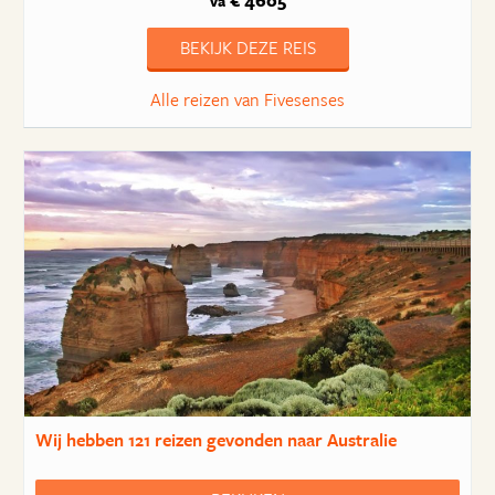
€ 4605
va
BEKIJK DEZE REIS
Alle reizen van Fivesenses
Wij hebben
121 reizen
gevonden naar Australie