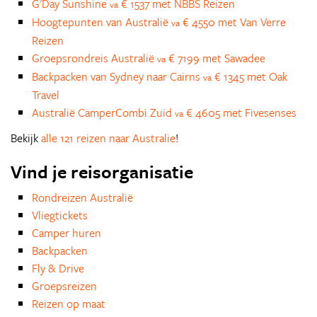
G'Day Sunshine
€ 1537 met NBBS Reizen
va
Hoogtepunten van Australië
€ 4550 met Van Verre
va
Reizen
Groepsrondreis Australië
€ 7199 met Sawadee
va
Backpacken van Sydney naar Cairns
€ 1345 met Oak
va
Travel
Australië CamperCombi Zuid
€ 4605 met Fivesenses
va
Bekijk
alle 121 reizen naar Australie
!
Vind je reisorganisatie
Rondreizen Australië
Vliegtickets
Camper huren
Backpacken
Fly & Drive
Groepsreizen
Reizen op maat