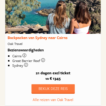
Backpacken van Sydney naar Cairns
Oak Travel
Bezienswaardigheden
Cairns
Great Barrier Reef
Sydney
21 dagen
excl ticket
€ 1345
va
BEKIJK DEZE REIS
Alle reizen van Oak Travel