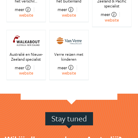
het verschil...
het buitenland
Zeeland & Pacific
specialist
meer
meer
meer
website
website
website
Australië en Nieuw-
Verre reizen met
Zeeland specialist
kinderen
meer
meer
website
website
Stay tuned