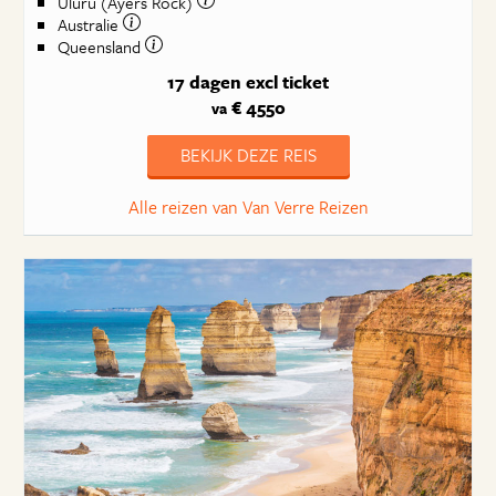
Uluru (Ayers Rock)
Australie
Queensland
17 dagen
excl ticket
€ 4550
va
BEKIJK DEZE REIS
Alle reizen van Van Verre Reizen