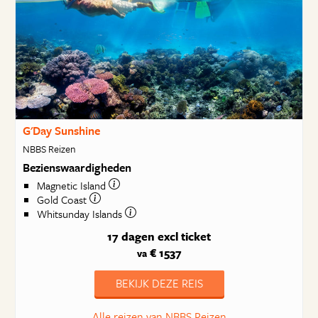
G'Day Sunshine
NBBS Reizen
Bezienswaardigheden
Magnetic Island
Gold Coast
Whitsunday Islands
17 dagen
excl ticket
€ 1537
va
BEKIJK DEZE REIS
Alle reizen van NBBS Reizen