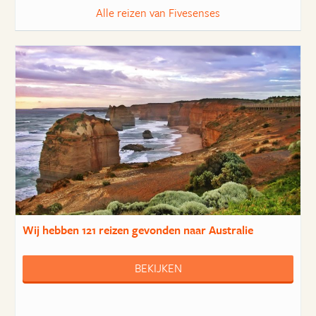
Alle reizen van Fivesenses
Wij hebben
121 reizen
gevonden naar Australie
BEKIJKEN