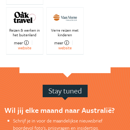
Reizen & werken in
Verre reizen met
het buitenland
kinderen
meer
meer
website
website
Stay tuned
Wil jij elke maand naar Australië?
Schrijf je in voor de maandelijkse nieuwsbrief
boordevol foto's, prijsvragen en insidertips.