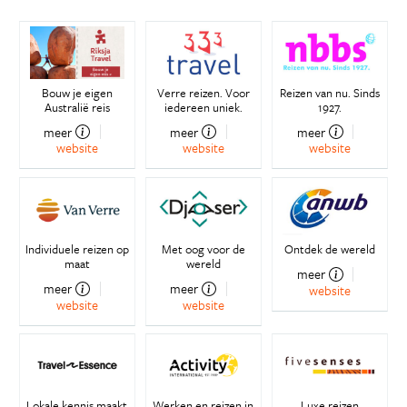
Bouw je eigen
Verre reizen. Voor
Reizen van nu. Sinds
Australië reis
iedereen uniek.
1927.
meer
meer
meer
website
website
website
Individuele reizen op
Met oog voor de
Ontdek de wereld
maat
wereld
meer
meer
meer
website
website
website
Lokale kennis maakt
Werken en reizen in
Luxe reizen