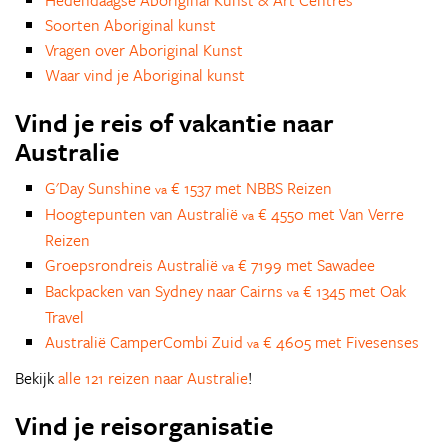
Hedendaagse Aboriginal Kunst & Art Centres
Soorten Aboriginal kunst
Vragen over Aboriginal Kunst
Waar vind je Aboriginal kunst
Vind je reis of vakantie naar
Australie
G'Day Sunshine
€ 1537 met NBBS Reizen
va
Hoogtepunten van Australië
€ 4550 met Van Verre
va
Reizen
Groepsrondreis Australië
€ 7199 met Sawadee
va
Backpacken van Sydney naar Cairns
€ 1345 met Oak
va
Travel
Australië CamperCombi Zuid
€ 4605 met Fivesenses
va
Bekijk
alle 121 reizen naar Australie
!
Vind je reisorganisatie