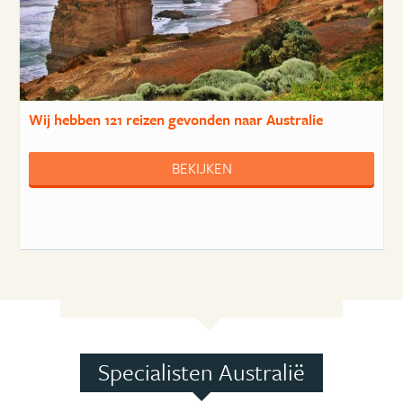
Wij hebben
121 reizen
gevonden naar Australie
BEKIJKEN
Specialisten Australië