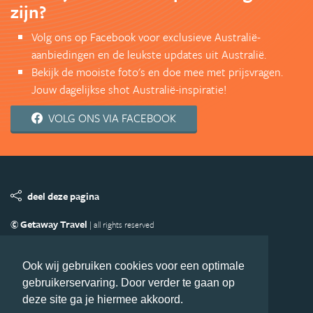
zijn?
Volg ons op Facebook voor exclusieve Australië-
aanbiedingen en de leukste updates uit Australië.
Bekijk de mooiste foto's en doe mee met prijsvragen.
Jouw dagelijkse shot Australië-inspiratie!
VOLG ONS VIA FACEBOOK
deel deze pagina
© Getaway Travel
| all rights reserved
Adverteren
Handige Links
Algemene Voorwaarden
Copyright
Privacy statement
Disclaimer
Cookies
Ook wij gebruiken cookies voor een optimale
gebruikerservaring. Door verder te gaan op
Volg Australie.nl
deze site ga je hiermee akkoord.
Nieuwsbrief
Facebook