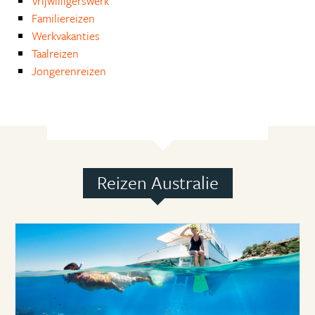
Vrijwilligerswerk
Familiereizen
Werkvakanties
Taalreizen
Jongerenreizen
Reizen Australie