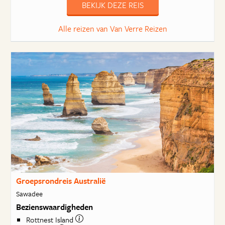
BEKIJK DEZE REIS
Alle reizen van Van Verre Reizen
Groepsrondreis Australië
Sawadee
Bezienswaardigheden
Rottnest Island