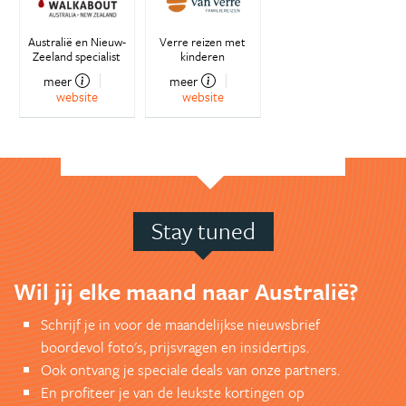
Australië en Nieuw-
Verre reizen met
Zeeland specialist
kinderen
meer
meer
website
website
Stay tuned
Wil jij elke maand naar Australië?
Schrijf je in voor de maandelijkse nieuwsbrief
boordevol foto's, prijsvragen en insidertips.
Ook ontvang je speciale deals van onze partners.
En profiteer je van de leukste kortingen op