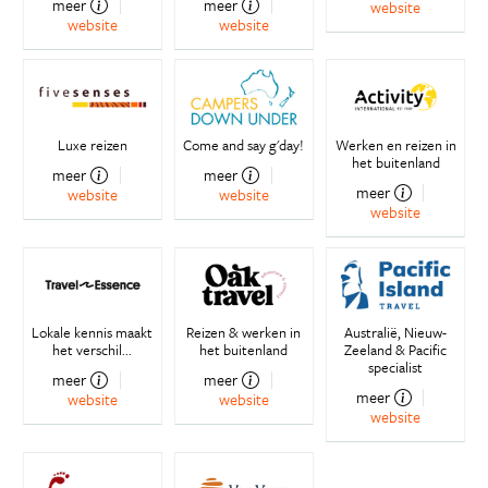
meer
meer
website
website
website
Luxe reizen
Come and say g'day!
Werken en reizen in
het buitenland
meer
meer
meer
website
website
website
Lokale kennis maakt
Reizen & werken in
Australië, Nieuw-
het verschil...
het buitenland
Zeeland & Pacific
specialist
meer
meer
meer
website
website
website