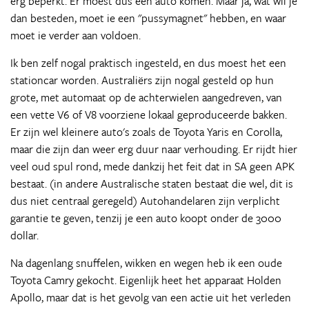
erg beperkt. Er moest dus een auto komen. Maar ja, wat wil je
dan besteden, moet ie een "pussymagnet" hebben, en waar
moet ie verder aan voldoen.
Ik ben zelf nogal praktisch ingesteld, en dus moest het een
stationcar worden. Australiërs zijn nogal gesteld op hun
grote, met automaat op de achterwielen aangedreven, van
een vette V6 of V8 voorziene lokaal geproduceerde bakken.
Er zijn wel kleinere auto's zoals de Toyota Yaris en Corolla,
maar die zijn dan weer erg duur naar verhouding. Er rijdt hier
veel oud spul rond, mede dankzij het feit dat in SA geen APK
bestaat. (in andere Australische staten bestaat die wel, dit is
dus niet centraal geregeld) Autohandelaren zijn verplicht
garantie te geven, tenzij je een auto koopt onder de 3000
dollar.
Na dagenlang snuffelen, wikken en wegen heb ik een oude
Toyota Camry gekocht. Eigenlijk heet het apparaat Holden
Apollo, maar dat is het gevolg van een actie uit het verleden