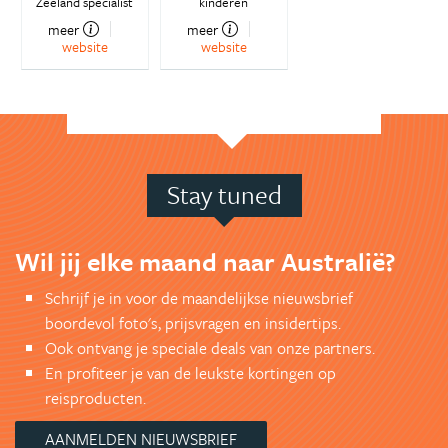
Zeeland specialist
kinderen
meer
meer
website
website
Stay tuned
Wil jij elke maand naar Australië?
Schrijf je in voor de maandelijkse nieuwsbrief
boordevol foto's, prijsvragen en insidertips.
Ook ontvang je speciale deals van onze partners.
En profiteer je van de leukste kortingen op
reisproducten.
AANMELDEN NIEUWSBRIEF