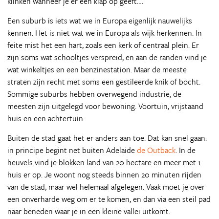
klinken wanneer je er een klap op geeft….
Een suburb is iets wat we in Europa eigenlijk nauwelijks
kennen. Het is niet wat we in Europa als wijk herkennen. In
feite mist het een hart, zoals een kerk of centraal plein. Er
zijn soms wat schooltjes verspreid, en aan de randen vind je
wat winkeltjes en een benzinestation. Maar de meeste
straten zijn recht met soms een gestileerde knik of bocht.
Sommige suburbs hebben overwegend industrie, de
meesten zijn uitgelegd voor bewoning. Voortuin, vrijstaand
huis en een achtertuin.
Buiten de stad gaat het er anders aan toe. Dat kan snel gaan:
in principe begint net buiten Adelaide
de Outback
. In de
heuvels vind je blokken land van 20 hectare en meer met 1
huis er op. Je woont nog steeds binnen 20 minuten rijden
van de stad, maar wel helemaal afgelegen. Vaak moet je over
een onverharde weg om er te komen, en dan via een steil pad
naar beneden waar je in een kleine vallei uitkomt.