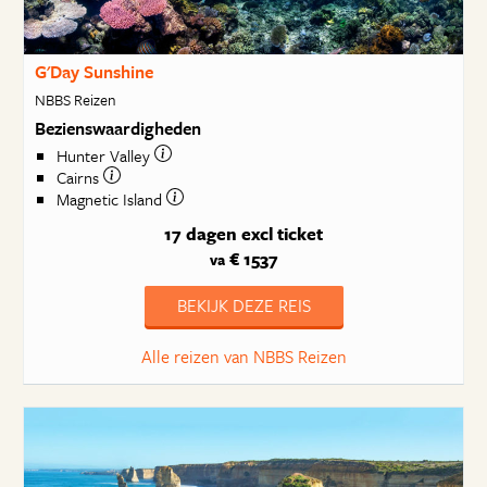
G'Day Sunshine
NBBS Reizen
Bezienswaardigheden
Hunter Valley
Cairns
Magnetic Island
17 dagen
excl ticket
€ 1537
va
BEKIJK DEZE REIS
Alle reizen van NBBS Reizen