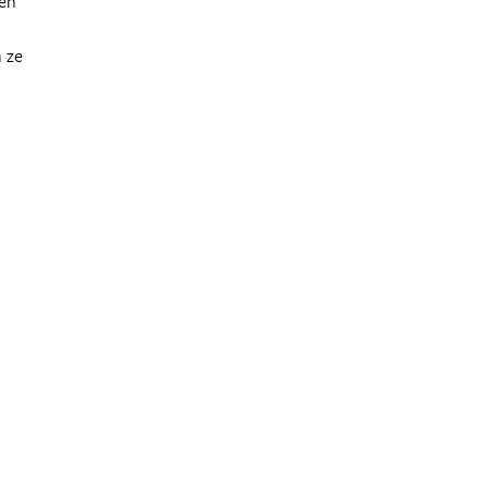
gen
n ze
d