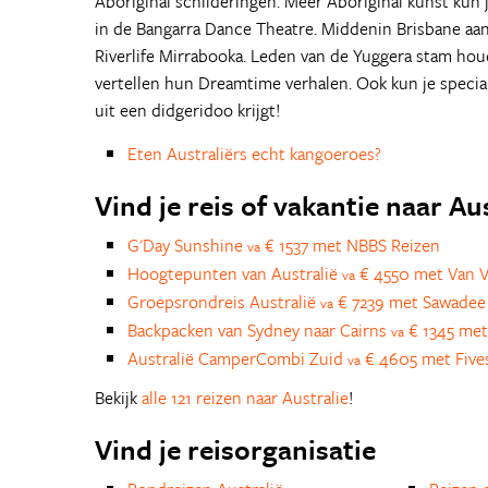
Aboriginal schilderingen. Meer Aboriginal kunst kun 
in de Bangarra Dance Theatre. Middenin Brisbane aan
Riverlife Mirrabooka. Leden van de Yuggera stam houd
vertellen hun Dreamtime verhalen. Ook kun je special
uit een didgeridoo krijgt!
Eten Australiërs echt kangoeroes?
Vind je reis of vakantie naar Au
G'Day Sunshine
€ 1537 met NBBS Reizen
va
Hoogtepunten van Australië
€ 4550 met Van V
va
Groepsrondreis Australië
€ 7239 met Sawadee
va
Backpacken van Sydney naar Cairns
€ 1345 met
va
Australië CamperCombi Zuid
€ 4605 met Five
va
Bekijk
alle 121 reizen naar Australie
!
Vind je reisorganisatie