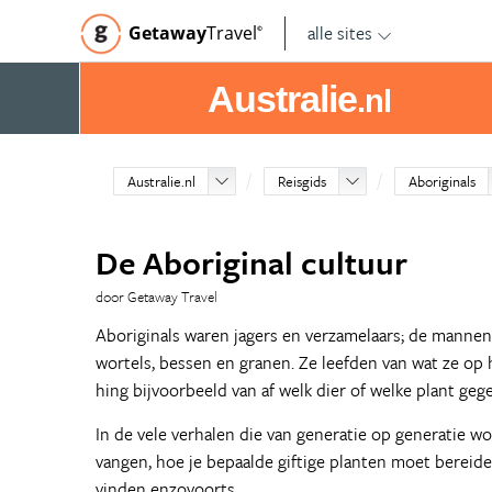
alle sites
Getaway
Travel
©
Australie
.nl
Australie.nl
Reisgids
Aboriginals
De Aboriginal cultuur
door Getaway Travel
Aboriginals waren jagers en verzamelaars; de manne
wortels, bessen en granen. Ze leefden van wat ze op
hing bijvoorbeeld van af welk dier of welke plant ge
In de vele verhalen die van generatie op generatie wo
vangen, hoe je bepaalde giftige planten moet bereide
vinden enzovoorts.