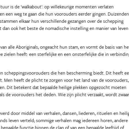
ultuur is de 'walkabout': op willekeurige momenten verlaten
aren een weg te gaan die hun voorouders eerder gingen. Duizenden
 stammen elkaar hun verschillende gezangen over de schepping
rt dan ook het beste de nomadische instelling en manier van leven
 van alle Aboriginals, ongeacht hun stam, en vormt de basis van he
 zielen heeft: een sterfelijke en een onsterfelijke die in verbindi
gen scheppingsvoorouders die hen bescherming biedt. Dit heeft e
t. Men heeft de plicht te zorgen voor het land van de voorouders,
aken. Dit betekent dat bepaalde heilige plekken opgezocht moeten
ls de voorouders het deden. Wie zijn plicht verzaakt, wordt zwaa
erd door middel van verhalen, dansen, liederen, rituelen en heili
nds leven verteld; sommige verhalen mag iedereen horen, andere
epaalde functie binnen de clan of van een bepaalde leeftijd of