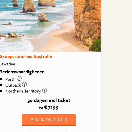
Groepsrondreis Australië
Sawadee
Bezienswaardigheden
Perth
Outback
Northern Territory
30 dagen
incl ticket
€ 7199
va
BEKIJK DEZE REIS