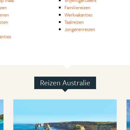
op maat
Vrijwilligerswerk
izen
Familiereizen
enen
Werkvakanties
isten
Taalreizen
Jongerenreizen
anties
Reizen Australie