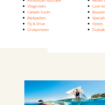
Rondreizen Australië
Reizen 
Vliegtickets
Luxe re
Camper huren
Bouwst
Backpacken
Special
Fly & Drive
Hotels
Groepsreizen
Duikvak