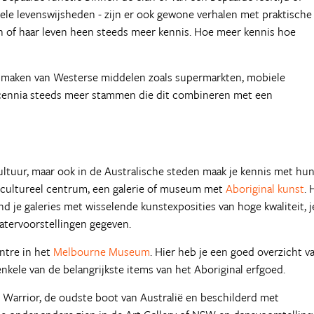
vele levenswijsheden - zijn er ook gewone verhalen met praktische
jn of haar leven heen steeds meer kennis. Hoe meer kennis hoe
k maken van Westerse middelen zoals supermarkten, mobiele
 decennia steeds meer stammen die dit combineren met een
cultuur, maar ook in de Australische steden maak je kennis met hu
al cultureel centrum, een galerie of museum met
Aboriginal kunst
. 
d je galeries met wisselende kunstexposities van hoge kwaliteit, j
atervoorstellingen gegeven.
entre in het
Melbourne Museum
. Hier heb je een goed overzicht v
enkele van de belangrijkste items van het Aboriginal erfgoed.
l Warrior, de oudste boot van Australië en beschilderd met