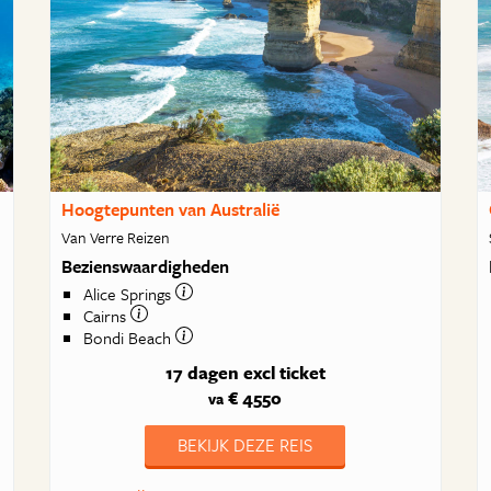
Hoogtepunten van Australië
Van Verre Reizen
Bezienswaardigheden
Alice Springs
Cairns
Bondi Beach
17 dagen
excl ticket
€ 4550
va
BEKIJK DEZE REIS