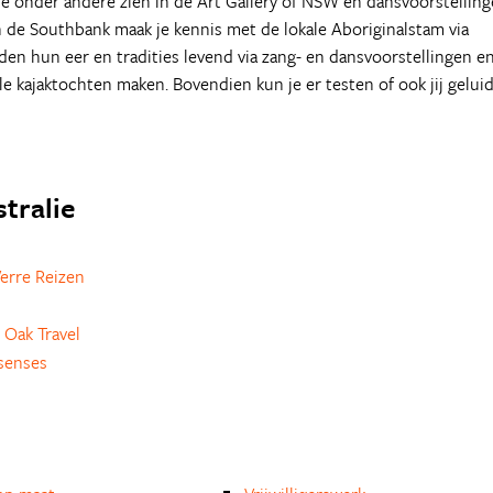
je onder andere zien in de Art Gallery of NSW en dansvoorstellin
 de Southbank maak je kennis met de lokale Aboriginalstam via
en hun eer en tradities levend via zang- en dansvoorstellingen e
e kajaktochten maken. Bovendien kun je er testen of ook jij gelui
stralie
erre Reizen
 Oak Travel
senses