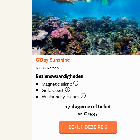
G'Day Sunshine
NBBS Reizen
Bezienswaardigheden
Magnetic Island
Gold Coast
Whitsunday Islands
17 dagen
excl ticket
€ 1537
va
BEKIJK DEZE REIS