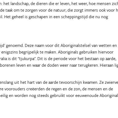
n: het landschap, de dieren die er leven, het weer, hoe mensen zic
h de taak om te zorgen voor de natuur; die zorgt immers ook voor 
. Het geheel is geschapen in een scheppingstijd die nu nog
jd' genoemd. Deze naam voor dit Aboriginalstelsel van wetten en
 enigszins begrijpelijk te maken. Aboriginals gebruiken hiervoor
lia is dit "tjukurpa". Dit is de periode voor het bestaan op aarde,
eborenen leven en waar de doden weer naar terugkeren. Hieraan li
enslang uit het hart van de aarde tevoorschijn kwamen. Ze zwierv
ere voorouders creëerden de regen en de zon, de mensen en de
n heilig en worden nog steeds gebruikt voor eeuwenoude Aboriginal