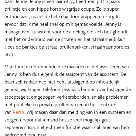
baas Jenny. Jenny is een jaar of 55, heeft een pittig paars
brilletje en een hippe korte witgrijze coupe. Ze is super
enthousiast, maakt de hele dag door grappen en zorgde
ervoor dat ik me heel snel op m'n gemak voelde. Jenny is
management assistent voor de afdeling die zich bezighoudt
met het onderhoud van de straten en het 'straatmeubilair'
(lees de bankjes op straat, prullenbakken, straatnaambordjes
etc).
Mijn functie de komende drie maanden is het assisteren van
Jenny. Ik ben dus eigenlijk de assistent van de assistent. De
baan zelf is daarmee niet echt uitdagend op inhoudelijk
gebied: wij krijgen telefoontjes/mails binnen over losliggende
stoeptegels, omgebogen verkeersborden, en alle problemen
met publieke en private prullenbakken in het centrum
van
Perth
. Wij maken daar dan melding van in een systeem en
zorgen ervoor dat iemand het zo snel mogelijk gaat
repareren. Tsja, niet echt een functie waar ik al jaren van heb
gedroomd, zeg maar.