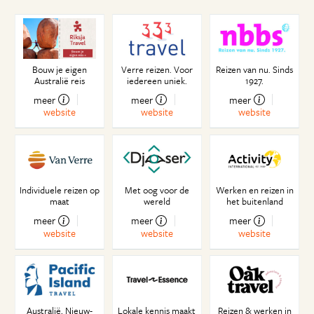
Wonen op het grootste zandeiland ter wereld
Lekker weertje, he?
15 jaar in Australië
The shark debate
Bouw je eigen
Verre reizen. Voor
Reizen van nu. Sinds
Byron Bay roadtrip
Australië reis
iedereen uniek.
1927.
Into the Wild
meer
meer
meer
website
website
website
Magisch blauw
Met gevaar voor eigen leven
Pinguïn parade
Voetbal is voor watjes
'Footy': de nationale sport live aanschouwd
Individuele reizen op
Met oog voor de
Werken en reizen in
maat
wereld
het buitenland
Australische afstanden
De fitcraze
meer
meer
meer
website
website
website
Knuffeldag
Sydney's small bars
Ongewenste gasten
Alle ambtenaren zijn lui
Banenjacht
Australië, Nieuw-
Lokale kennis maakt
Reizen & werken in