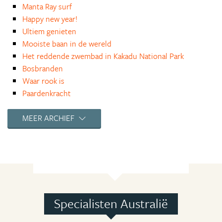
Manta Ray surf
Happy new year!
Ultiem genieten
Mooiste baan in de wereld
Het reddende zwembad in Kakadu National Park
Bosbranden
Waar rook is
Paardenkracht
Heimwee
Lekker praktisch
MEER ARCHIEF
Koppel op zoek naar een baan
Vertrek
kou
Woestijnstad Coober Pedy
De vergeten stad
Mode
Specialisten Australië
De vrijheid
Catch a wave!