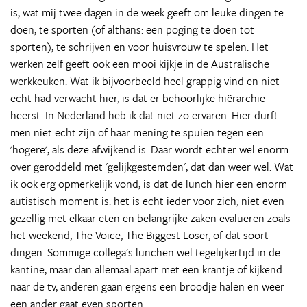
is, wat mij twee dagen in de week geeft om leuke dingen te
doen, te sporten (of althans: een poging te doen tot
sporten), te schrijven en voor huisvrouw te spelen. Het
werken zelf geeft ook een mooi kijkje in de Australische
werkkeuken. Wat ik bijvoorbeeld heel grappig vind en niet
echt had verwacht hier, is dat er behoorlijke hiërarchie
heerst. In Nederland heb ik dat niet zo ervaren. Hier durft
men niet echt zijn of haar mening te spuien tegen een
'hogere', als deze afwijkend is. Daar wordt echter wel enorm
over geroddeld met 'gelijkgestemden', dat dan weer wel. Wat
ik ook erg opmerkelijk vond, is dat de lunch hier een enorm
autistisch moment is: het is echt ieder voor zich, niet even
gezellig met elkaar eten en belangrijke zaken evalueren zoals
het weekend, The Voice, The Biggest Loser, of dat soort
dingen. Sommige collega's lunchen wel tegelijkertijd in de
kantine, maar dan allemaal apart met een krantje of kijkend
naar de tv, anderen gaan ergens een broodje halen en weer
een ander gaat even sporten.