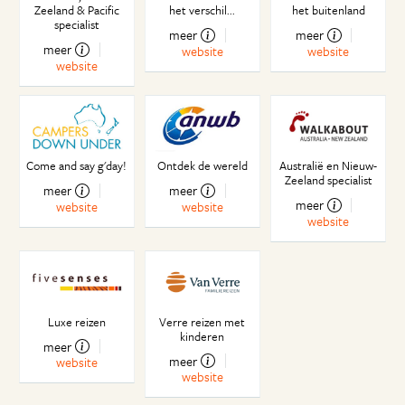
Zeeland & Pacific
het verschil...
het buitenland
Hallows eve and Christmas
specialist
meer
meer
Assistent van de assistent
meer
website
website
Australia’s Next Surf Babe
website
De wekelijkse boodschappen
Dancing in the rain met David Guetta
Eerste indrukken van Perth
Road Rules!
Come and say g'day!
Ontdek de wereld
Australië en Nieuw-
Winter is coming…
Zeeland specialist
meer
meer
Bezoekje aan Nederland
meer
website
website
Citizenship
website
Elk weekend vakantie
Lang leve de Aussie autumn!
Wildlife score eerste roadtrip
Luxe reizen
Verre reizen met
kinderen
meer
meer
website
website