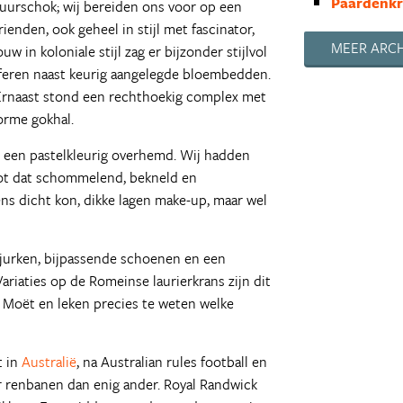
Paardenkr
uurschok; wij bereiden ons voor op een
Heimwee
enden, ook geheel in stijl met fascinator,
Lekker prak
MEER ARCH
in koloniale stijl zag er bijzonder stijlvol
Koppel op z
raferen naast keurig aangelegde bloembedden.
Vertrek
 Ernaast stond een rechthoekig complex met
kou
orme gokhal.
Woestijnst
 een pastelkleurig overhemd. Wij hadden
De vergeten
oot dat schommelend, bekneld en
Mode
ens dicht kon, dikke lagen make-up, maar wel
De vrijheid
Catch a wav
Wonen op he
 jurken, bijpassende schoenen en een
Lekker weer
riaties op de Romeinse laurierkrans zijn dit
15 jaar in Au
 Moët en leken precies te weten welke
The shark 
Byron Bay r
t in
Australië
, na Australian rules football en
Into the Wi
er renbanen dan enig ander. Royal Randwick
Magisch bl