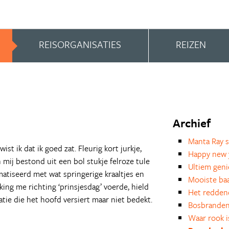
REISORGANISATIES
REIZEN
Archief
Manta Ray s
st ik dat ik goed zat. Fleurig kort jurkje,
Happy new 
 mij bestond uit een bol stukje felroze tule
Ultiem geni
atiseerd met wat springerige kraaltjes en
Mooiste baa
ng me richting ‘prinsjesdag’ voerde, hield
Het redden
tie die het hoofd versiert maar niet bedekt.
Bosbrande
Waar rook i