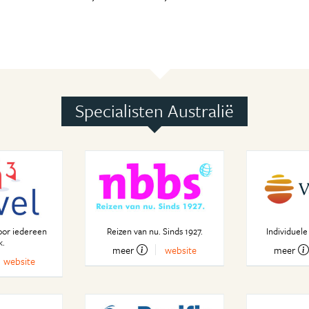
Specialisten Australië
oor iedereen
Reizen van nu. Sinds 1927.
Individuele
k.
meer
website
meer
website