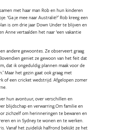
Winter is 
Bezoekje a
y, samen met haar man Rob en hun kinderen
Citizenship
je: ‘Ga je mee naar Australië?’ Rob kreeg een
Elk weekend
an is om drie jaar Down Under te blijven en
Lang leve d
en Anne vertaalden het naar ‘een vakantie
Wildlife sc
n en andere gewoontes. Ze observeert graag
ovendien geniet ze gewoon van het feit dat
orm, dat ik ongeduldig plannen maak voor de
n.’ Maar het gezin gaat ook graag met
rk of een cricket wedstrijd. Afgelopen zomer
rne.
ver hun avontuur, over verschillen en
er blijdschap en verwarring.Om familie en
or zichzelf om herinneringen te bewaren en
reren en in Sydney te wonen en te werken.
s. Vanaf het zuidelijk halfrond bekijkt ze het