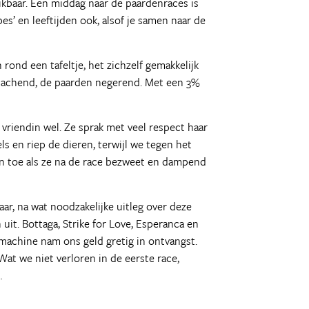
ikbaar. Een middag naar de paardenraces is
Met gevaar 
pes’ en leeftijden ook, alsof je samen naar de
Pinguïn par
Voetbal is 
'Footy': de
nd een tafeltje, het zichzelf gemakkelijk
Australisch
en lachend, de paarden negerend. Met een 3%
De fitcraze
Knuffeldag
Sydney's sm
n vriendin wel. Ze sprak met veel respect haar
Ongewenste
 en riep de dieren, terwijl we tegen het
Alle ambten
 toe als ze na de race bezweet en dampend
Banenjacht
Hallows eve
r, na wat noodzakelijke uitleg over deze
Assistent v
t. Bottaga, Strike for Love, Esperanca en
Australia’s
achine nam ons geld gretig in ontvangst.
De wekelij
t we niet verloren in de eerste race,
Dancing in 
…
Eerste indr
Road Rules!