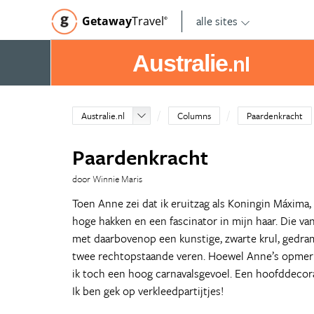
alle sites
Getaway
Travel
©
Australie
.nl
Australie.nl
Columns
Paardenkracht
Paardenkracht
door Winnie Maris
Toen Anne zei dat ik eruitzag als Koningin Máxima, wi
hoge hakken en een fascinator in mijn haar. Die van
met daarbovenop een kunstige, zwarte krul, gedram
twee rechtopstaande veren. Hoewel Anne’s opmerki
ik toch een hoog carnavalsgevoel. Een hoofddecora
Ik ben gek op verkleedpartijtjes!