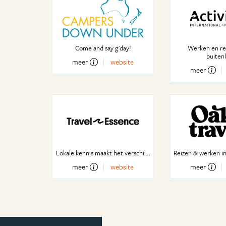
Come and say g'day!
Werken en rei
buiten
meer
website
meer
Lokale kennis maakt het verschil...
Reizen & werken in
meer
website
meer