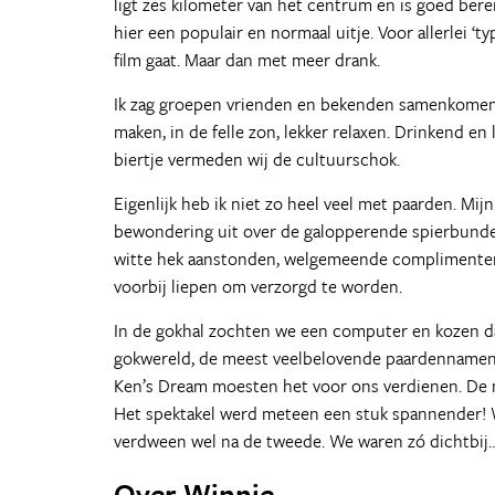
ligt zes kilometer van het centrum en is goed bere
hier een populair en normaal uitje. Voor allerlei ‘ty
film gaat. Maar dan met meer drank.
Ik zag groepen vrienden en bekenden samenkomen ro
maken, in de felle zon, lekker relaxen. Drinkend 
biertje vermeden wij de cultuurschok.
Eigenlijk heb ik niet zo heel veel met paarden. Mij
bewondering uit over de galopperende spierbundels
witte hek aanstonden, welgemeende complimenten
voorbij liepen om verzorgd te worden.
In de gokhal zochten we een computer en kozen daa
gokwereld, de meest veelbelovende paardennamen ui
Ken’s Dream moesten het voor ons verdienen. De m
Het spektakel werd meteen een stuk spannender! Wa
verdween wel na de tweede. We waren zó dichtbij
Over Winnie