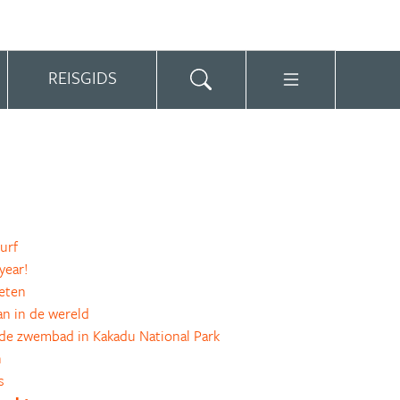
REISGIDS
urf
year!
eten
n in de wereld
de zwembad in Kakadu National Park
n
s