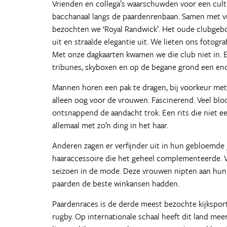
Vrienden en collega’s waarschuwden voor een cult
bacchanaal langs de paardenrenbaan. Samen met vri
bezochten we ‘Royal Randwick’. Het oude clubgebouw 
uit en straalde elegantie uit. We lieten ons fotog
Met onze dagkaarten kwamen we die club niet in.
tribunes, skyboxen en op de begane grond een en
Mannen horen een pak te dragen, bij voorkeur met
alleen oog voor de vrouwen. Fascinerend. Veel bl
ontsnappend de aandacht trok. Een rits die niet e
allemaal met zo’n ding in het haar.
Anderen zagen er verfijnder uit in hun gebloemde
haaraccessoire die het geheel complementeerde. Va
seizoen in de mode. Deze vrouwen nipten aan hun
paarden de beste winkansen hadden.
Paardenraces is de derde meest bezochte kijkspor
rugby. Op internationale schaal heeft dit land me