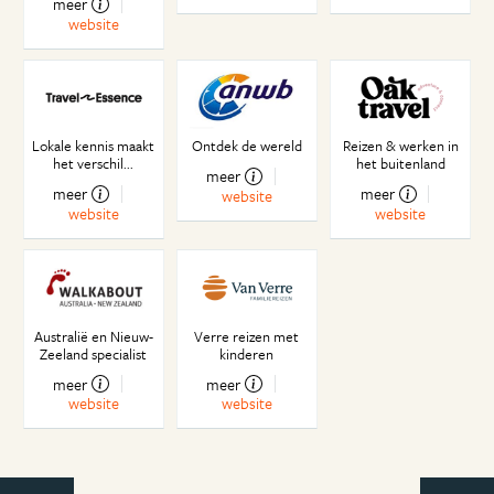
meer
Australia’s Next Surf Babe
website
De wekelijkse boodschappen
Dancing in the rain met David Guetta
Eerste indrukken van Perth
Road Rules!
Lokale kennis maakt
Ontdek de wereld
Reizen & werken in
Winter is coming…
het verschil...
het buitenland
meer
Bezoekje aan Nederland
meer
meer
website
Citizenship
website
website
Elk weekend vakantie
Lang leve de Aussie autumn!
Wildlife score eerste roadtrip
Australië en Nieuw-
Verre reizen met
Zeeland specialist
kinderen
meer
meer
website
website