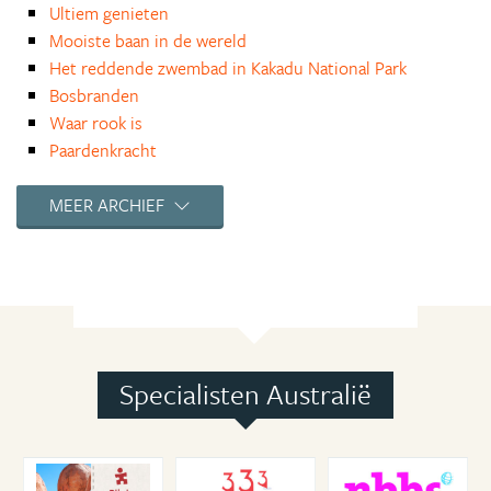
Ultiem genieten
Mooiste baan in de wereld
Het reddende zwembad in Kakadu National Park
Bosbranden
Waar rook is
Paardenkracht
Heimwee
Lekker praktisch
MEER ARCHIEF
Koppel op zoek naar een baan
Vertrek
kou
Woestijnstad Coober Pedy
De vergeten stad
Mode
Specialisten Australië
De vrijheid
Catch a wave!
Wonen op het grootste zandeiland ter wereld
Lekker weertje, he?