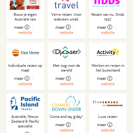
15 jaar in Australië
The shark debate
Bouw je eigen
Verre reizen. Voor
Reizen van nu. Sinds
Byron Bay roadtrip
Australië reis
iedereen uniek.
1927.
Into the Wild
meer
meer
meer
website
website
website
Magisch blauw
Met gevaar voor eigen leven
Pinguïn parade
Voetbal is voor watjes
'Footy': de nationale sport live aanschouwd
Individuele reizen op
Met oog voor de
Werken en reizen in
maat
wereld
het buitenland
Australische afstanden
De fitcraze
meer
meer
meer
website
website
website
Knuffeldag
Sydney's small bars
Ongewenste gasten
Alle ambtenaren zijn lui
Banenjacht
Australië, Nieuw-
Come and say g'day!
Luxe reizen
Zeeland & Pacific
Hallows eve and Christmas
meer
meer
specialist
website
website
Assistent van de assistent