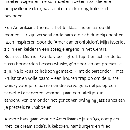
moeten wagen en me suf moeten zoeken naar die ene
onopvallende deur, waarachter de drinking holes zich
bevinden.
Een Amerikaans thema is het blijkbaar helemaal op dit
moment. Er zijn verschillende bars die zich duidelijk hebben
laten inspireren door de ‘American prohibition’. Mijn favoriet
zit in een kelder in een steegje ergens in het Central
Business District. Op de vloer ligt dik tapijt en achter de bar
staan honderden flessen whisky, 360 soorten om precies te
zijn. Na je keus te hebben gemaakt, klimt de bartender – met
krulsnor en volle baard – een houten trap op om de juiste
whisky voor je te pakken en die vervolgens netjes op een
servetje te serveren, waarna jij aan een tafeltje kunt
aanschuiven om onder het genot van swinging jazz tunes aan
je pretzels te knabbelen.
Andere bars gaan voor de Amerikaanse jaren ’50, compleet
met ice cream soda’s, jukeboxen, hamburgers en fried