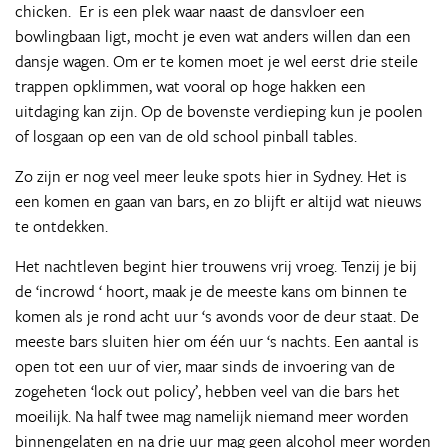
chicken. Er is een plek waar naast de dansvloer een
bowlingbaan ligt, mocht je even wat anders willen dan een
dansje wagen. Om er te komen moet je wel eerst drie steile
trappen opklimmen, wat vooral op hoge hakken een
uitdaging kan zijn. Op de bovenste verdieping kun je poolen
of losgaan op een van de old school pinball tables.
Zo zijn er nog veel meer leuke spots hier in Sydney. Het is
een komen en gaan van bars, en zo blijft er altijd wat nieuws
te ontdekken.
Het nachtleven begint hier trouwens vrij vroeg. Tenzij je bij
de ‘incrowd ‘ hoort, maak je de meeste kans om binnen te
komen als je rond acht uur ‘s avonds voor de deur staat. De
meeste bars sluiten hier om één uur ‘s nachts. Een aantal is
open tot een uur of vier, maar sinds de invoering van de
zogeheten ‘lock out policy’, hebben veel van die bars het
moeilijk. Na half twee mag namelijk niemand meer worden
binnengelaten en na drie uur mag geen alcohol meer worden