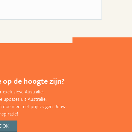
te op de hoogte zijn?
 exclusieve Australië-
e updates uit Australië.
en doe mee met prijsvragen. Jouw
nspiratie!
BOOK