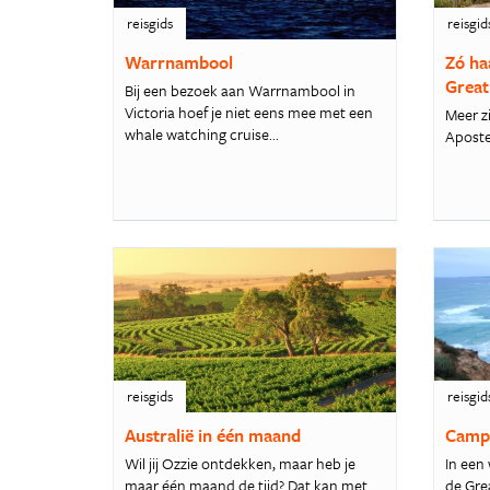
reisgids
reisgid
Warrnambool
Zó ha
Great
Bij een bezoek aan Warrnambool in
Victoria hoef je niet eens mee met een
Meer z
whale watching cruise...
Aposte
reisgids
reisgid
Australië in één maand
Campe
Wil jij Ozzie ontdekken, maar heb je
In een
maar één maand de tijd? Dat kan met
de Gre