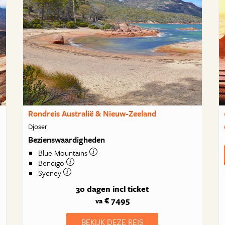
Rondreis Australië & Nieuw-Zeeland
Djoser
Bezienswaardigheden
Blue Mountains
Bendigo
Sydney
30 dagen
incl ticket
€ 7495
va
BEKIJK DEZE REIS