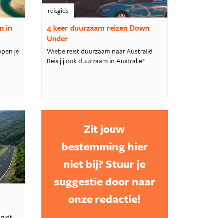
reisgids
n in
4 keer duurzaam reizen Down
Under
ppen je
Wiebe reist duurzaam naar Australië.
!
Reis jij ook duurzaam in Australië?
Zit jouw
bestemming hier
niet bij? Stuur je
suggestie door naar
onze redactie!
rijdt