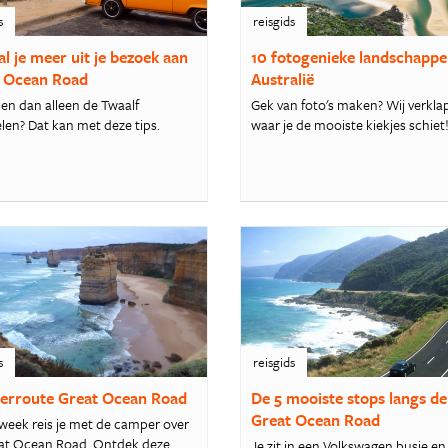
s
reisgids
al je meer uit je bezoek aan
10 fotogenieke landschappe
 Ocean Road
Australië
ien dan alleen de Twaalf
Gek van foto's maken? Wij verkla
len? Dat kan met deze tips.
waar je de mooiste kiekjes schiet
s
reisgids
rroute Great Ocean Road
De 5 mooiste stops langs de
Great Ocean Road
 week reis je met de camper over
at Ocean Road. Ontdek deze
Je zit in een Volkswagen busje en 