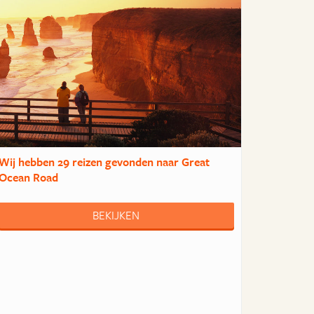
Wij hebben
29 reizen
gevonden naar Great
Ocean Road
BEKIJKEN