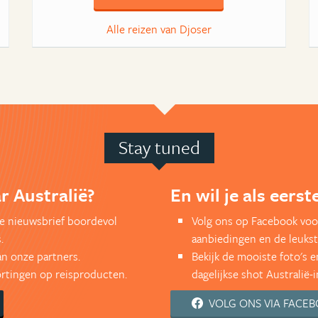
Alle reizen van Djoser
Stay tuned
r Australië?
En wil je als eers
kse nieuwsbrief boordevol
Volg ons op Facebook voor
.
aanbiedingen en de leukst
an onze partners.
Bekijk de mooiste foto's 
kortingen op reisproducten.
dagelijkse shot Australië-i
VOLG ONS VIA FACE