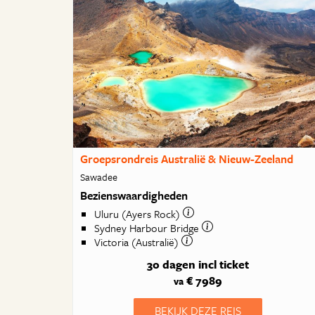
Groepsrondreis Australië & Nieuw-Zeeland
Sawadee
Bezienswaardigheden
Uluru (Ayers Rock)
Sydney Harbour Bridge
Victoria (Australië)
30 dagen
incl ticket
€ 7989
va
BEKIJK DEZE REIS