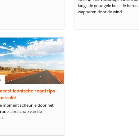
langs de goudgele kust. Je haren
wapperen door de wind...
s
meest iconische roadtrips
ustralië
e moment scheur je door het
 rode landschap van de
k...