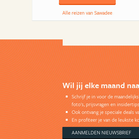
Alle reizen van Sawadee
Wil jij elke maand naa
Schrijf je in voor de maandelij
foto's, prijsvragen en insidertips
Ook ontvang je speciale deals v
En profiteer je van de leukste 
AANMELDEN NIEUWSBRIEF