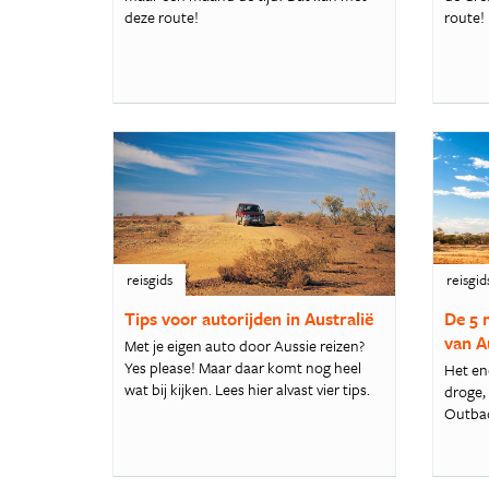
deze route!
route!
reisgids
reisgid
Tips voor autorijden in Australië
De 5 
van A
Met je eigen auto door Aussie reizen?
Yes please! Maar daar komt nog heel
Het en
wat bij kijken. Lees hier alvast vier tips.
droge,
Outbac