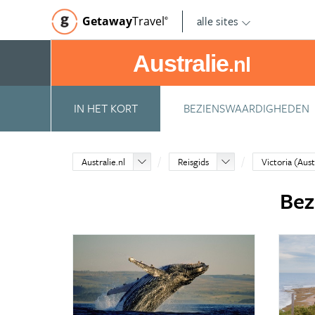
alle sites
Getaway
Travel
©
Australie
.nl
IN HET KORT
BEZIENSWAARDIGHEDEN
Australie.nl
Reisgids
Victoria (Aust
Bez