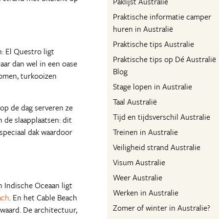
Paklijst Australie
Praktische informatie camper
huren in Australië
Praktische tips Australie
h: El Questro ligt
Praktische tips op Dé Australië
Maar dan wel in een oase
Blog
komen, turkooizen
Stage lopen in Australie
Taal Australië
r op de dag serveren ze
Tijd en tijdsverschil Australie
 de slaapplaatsen: dit
n speciaal dak waardoor
Treinen in Australie
Veiligheid strand Australie
Visum Australie
Weer Australie
 Indische Oceaan ligt
Werken in Australie
ach
. En het Cable Beach
Zomer of winter in Australie?
 waard. De architectuur,