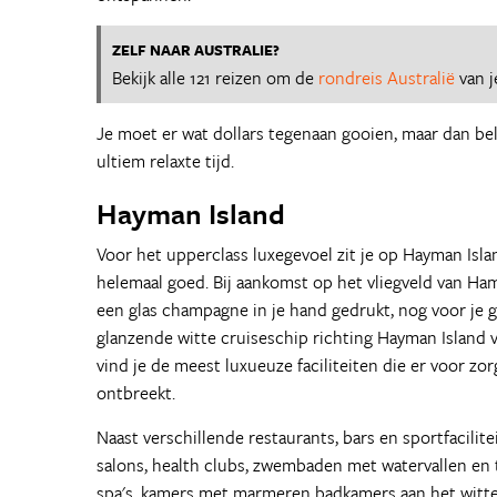
ZELF NAAR AUSTRALIE?
Bekijk alle 121 reizen om de
rondreis Australië
van j
Je moet er wat dollars tegenaan gooien, maar dan bel
ultiem relaxte tijd.
Hayman Island
Voor het upperclass luxegevoel zit je op Hayman Isla
helemaal goed. Bij aankomst op het vliegveld van Hamil
een glas champagne in je hand gedrukt, nog voor je 
glanzende witte cruiseschip richting Hayman Island 
vind je de meest luxueuze faciliteiten die er voor zor
ontbreekt.
Naast verschillende restaurants, bars en sportfacilite
salons, health clubs, zwembaden met watervallen en t
spa's, kamers met marmeren badkamers aan het witte