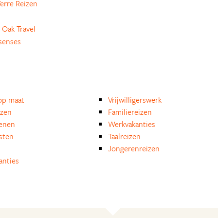
erre Reizen
 Oak Travel
senses
op maat
Vrijwilligerswerk
izen
Familiereizen
enen
Werkvakanties
isten
Taalreizen
Jongerenreizen
anties