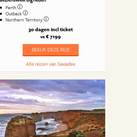
Perth
Outback
Northern Territory
30 dagen
incl ticket
€ 7199
va
BEKIJK DEZE REIS
Alle reizen van Sawadee