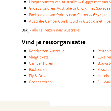
Hoogtepunten van Australië
€ 4550 met Van V
va
Groepsrondreis Australië
€ 7239 met Sawadee
va
Backpacken van Sydney naar Cairns
€ 1345 met
va
Australië CamperCombi Zuid
€ 4605 met Five
va
Bekijk
alle 121 reizen naar Australie
!
Vind je reisorganisatie
Rondreizen Australië
Reizen 
Vliegtickets
Luxe re
Camper huren
Bouwst
Backpacken
Special
Fly & Drive
Hotels
Groepsreizen
Duikvak