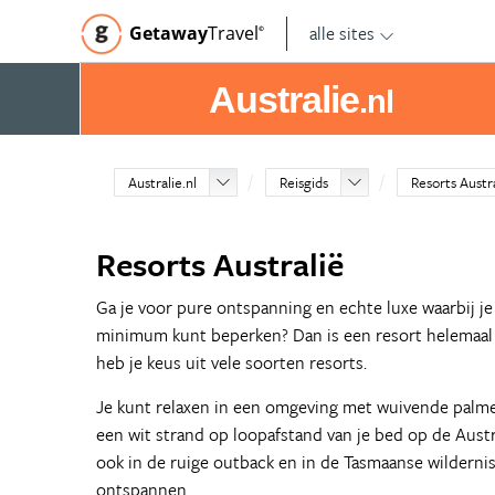
alle sites
Getaway
Travel
©
Australie
.nl
Australie.nl
Reisgids
Resorts Austr
Resorts Australië
Ga je voor pure ontspanning en echte luxe waarbij je
minimum kunt beperken? Dan is een resort helemaal j
heb je keus uit vele soorten resorts.
Je kunt relaxen in een omgeving met wuivende palme
een wit strand op loopafstand van je bed op de Austr
ook in de ruige outback en in de Tasmaanse wildernis 
ontspannen.