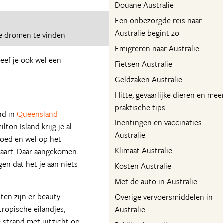
Douane Australie
Een onbezorgde reis naar
Australië begint zo
e dromen te vinden
Emigreren naar Australie
eef je ook wel een
Fietsen Australië
Geldzaken Australie
Hitte, gevaarlijke dieren en mee
praktische tips
nd in
Queensland
Inentingen en vaccinaties
ton Island krijg je al
Australie
goed en wel op het
Klimaat Australie
vaart. Daar aangekomen
gen dat het je aan niets
Kosten Australie
Met de auto in Australie
iten zijn er beauty
Overige vervoersmiddelen in
ropische eilandjes,
Australie
 strand met uitzicht op