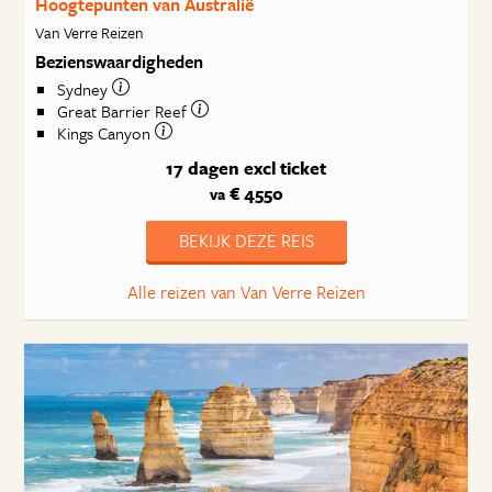
Hoogtepunten van Australië
Van Verre Reizen
Bezienswaardigheden
Sydney
Great Barrier Reef
Kings Canyon
17 dagen
excl ticket
€ 4550
va
BEKIJK DEZE REIS
Alle reizen van Van Verre Reizen