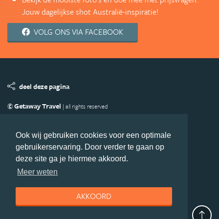
Jouw dagelijkse shot Australië-inspiratie!
VOLG ONS VIA FACEBOOK
deel deze pagina
© Getaway Travel
| all rights reserved
Adverteren
Handige Links
Algemene Voorwaarden
Copyright
Privacy statement
Disclaimer
Cookies
Ook wij gebruiken cookies voor een optimale
gebruikerservaring. Door verder te gaan op
Volg Australie.nl
deze site ga je hiermee akkoord.
Nieuwsbrief
Facebook
Meer weten
AKKOORD