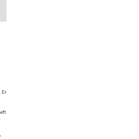
 Er
eft
r
o