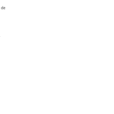
r de
r