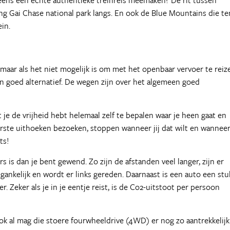
 eens een echte authentieke treinreis meemaken? De rit tussen
g Gai Chase national park langs. En ook de Blue Mountains die te
in.
maar als het niet mogelijk is om met het openbaar vervoer te reiz
een goed alternatief. De wegen zijn over het algemeen goed
je de vrijheid hebt helemaal zelf te bepalen waar je heen gaat en
verste uithoeken bezoeken, stoppen wanneer jij dat wilt en wanneer
ts!
s is dan je bent gewend. Zo zijn de afstanden veel langer, zijn er
gankelijk en wordt er links gereden. Daarnaast is een auto een stu
 Zeker als je in je eentje reist, is de Co2-uitstoot per persoon
ok al mag die stoere fourwheeldrive (4WD) er nog zo aantrekkelijk