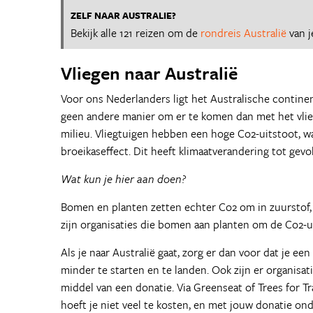
ZELF NAAR AUSTRALIE?
Bekijk alle 121 reizen om de
rondreis Australië
van j
Vliegen naar Australië
Voor ons Nederlanders ligt het Australische continen
geen andere manier om er te komen dan met het vliegt
milieu. Vliegtuigen hebben een hoge Co2-uitstoot, wa
broeikaseffect. Dit heeft klimaatverandering tot gevo
Wat kun je hier aan doen?
Bomen en planten zetten echter Co2 om in zuurstof,
zijn organisaties die bomen aan planten om de Co2-ui
Als je naar Australië gaat, zorg er dan voor dat je e
minder te starten en te landen. Ook zijn er organisa
middel van een donatie. Via Greenseat of Trees for Tr
hoeft je niet veel te kosten, en met jouw donatie o