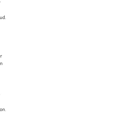
r
ud.
er
en
e
on.