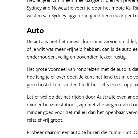
Heb je geen zin in een meerdaagse trip en wil je wel
Sydney and Newcastle voert je door het mooie Ku-Rin
westen van Sydney liggen zijn goed bereikbaar per tre
Auto
De auto is niet het meest duurzame vervoersmiddel, 
of je wilt wat meer vrijheid hebben, dan is de auto 
onderhouden, veilig en bovendien lekker rustig.
Het grote voordeel van rondreizen met de auto is dat 
hoe lang je er over doet. Je kunt het land tot in de 
geen hostel kunt vinden biedt het zelfs een slaapplaa
Let er wel op dat het rijden door Australië even ander
minder benzinestations, zijn niet alle wegen even toe
minder goed voor het milieu dan het openbaar vervoer.
relatief vrij groot.
Probeer daarom een auto te huren die zuinig rijdt. O