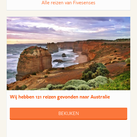
Alle reizen van Fivesenses
Wij hebben
121 reizen
gevonden naar Australie
BEKIJKEN