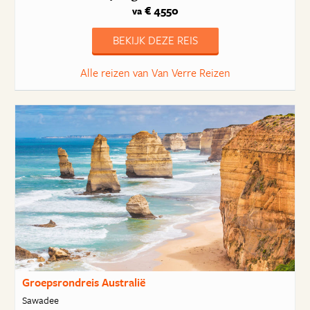
€ 4550
va
BEKIJK DEZE REIS
Alle reizen van Van Verre Reizen
Groepsrondreis Australië
Sawadee