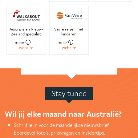
Australië en Nieuw-
Verre reizen met
Zeeland specialist
kinderen
meer
meer
website
website
Stay tuned
Wil jij elke maand naar Australië?
Schrijf je in voor de maandelijkse nieuwsbrief
boordevol foto's, prijsvragen en insidertips.