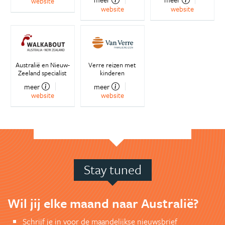
website
website
website
Australië en Nieuw-
Verre reizen met
Zeeland specialist
kinderen
meer
meer
website
website
Stay tuned
Wil jij elke maand naar Australië?
Schrijf je in voor de maandelijkse nieuwsbrief