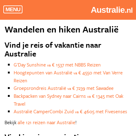
Australie
.nl
MENU
Wandelen en hiken Australië
Vind je reis of vakantie naar
Australie
G'Day Sunshine
€ 1537 met NBBS Reizen
va
Hoogtepunten van Australië
€ 4550 met Van Verre
va
Reizen
Groepsrondreis Australië
€ 7239 met Sawadee
va
Backpacken van Sydney naar Cairns
€ 1345 met Oak
va
Travel
Australië CamperCombi Zuid
€ 4605 met Fivesenses
va
Bekijk
alle 121 reizen naar Australie
!