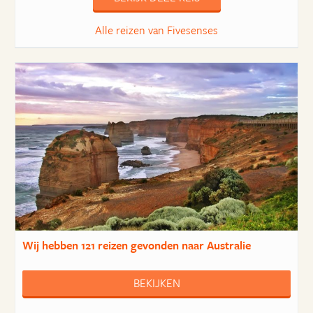
Alle reizen van Fivesenses
Wij hebben
121 reizen
gevonden naar Australie
BEKIJKEN