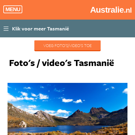
Australie
.nl
MENU
VOEG FOTO'S/VIDEO'S TOE
Foto's / video's Tasmanië