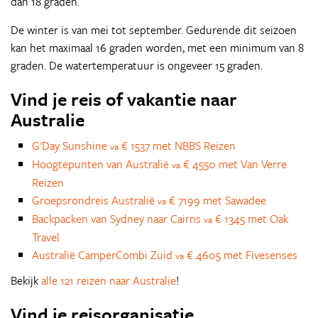
dan 18 graden.
De winter is van mei tot september. Gedurende dit seizoen
kan het maximaal 16 graden worden, met een minimum van 8
graden. De watertemperatuur is ongeveer 15 graden.
Vind je reis of vakantie naar
Australie
G'Day Sunshine
€ 1537 met NBBS Reizen
va
Hoogtepunten van Australië
€ 4550 met Van Verre
va
Reizen
Groepsrondreis Australië
€ 7199 met Sawadee
va
Backpacken van Sydney naar Cairns
€ 1345 met Oak
va
Travel
Australië CamperCombi Zuid
€ 4605 met Fivesenses
va
Bekijk
alle 121 reizen naar Australie
!
Vind je reisorganisatie