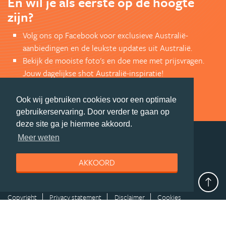
En wil je als eerste op de hoogte
zijn?
Volg ons op Facebook voor exclusieve Australië-
aanbiedingen en de leukste updates uit Australië.
Bekijk de mooiste foto's en doe mee met prijsvragen.
Jouw dagelijkse shot Australië-inspiratie!
VOLG ONS VIA FACEBOOK
Ook wij gebruiken cookies voor een optimale
gebruikerservaring. Door verder te gaan op
deze site ga je hiermee akkoord.
Meer weten
deel deze pagina
AKKOORD
© Getaway Travel
| all rights reserved
Adverteren
Handige Links
Algemene Voorwaarden
Copyright
Privacy statement
Disclaimer
Cookies
Volg Australie.nl