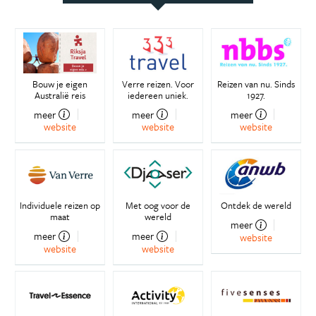
Bouw je eigen
Verre reizen. Voor
Reizen van nu. Sinds
Australië reis
iedereen uniek.
1927.
meer
meer
meer
website
website
website
Individuele reizen op
Met oog voor de
Ontdek de wereld
maat
wereld
meer
meer
meer
website
website
website