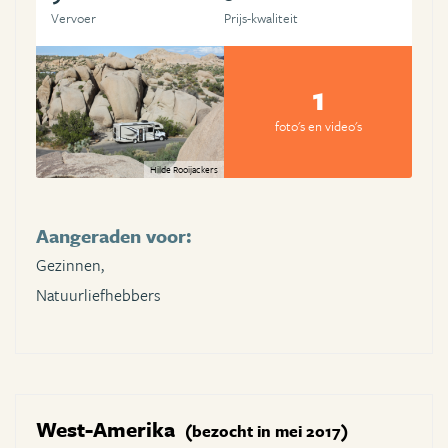
Vervoer
Prijs-kwaliteit
1
foto's en video's
Hilde Rooijackers
Aangeraden voor:
Gezinnen,
Natuurliefhebbers
West-Amerika
(bezocht in mei 2017)