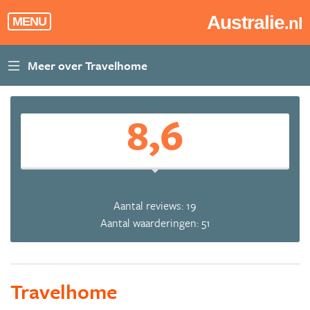
Australie
.nl
MENU
8,6
Aantal reviews: 19
Aantal waarderingen: 51
Travelhome