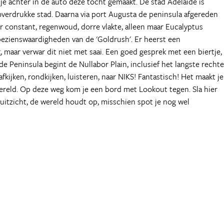
e achter in de auto deze tocht gemaakt. De stad Adelaide is
overdrukke stad. Daarna via port Augusta de peninsula afgereden
r constant, regenwoud, dorre vlakte, alleen maar Eucalyptus
 bezienswaardigheden van de 'Goldrush'. Er heerst een
 maar verwar dit niet met saai. Een goed gesprek met een biertje,
e Peninsula begint de Nullabor Plain, inclusief het langste rechte
afkijken, rondkijken, luisteren, naar NIKS! Fantastisch! Het maakt je
ereld. Op deze weg kom je een bord met Lookout tegen. Sla hier
uitzicht, de wereld houdt op, misschien spot je nog wel