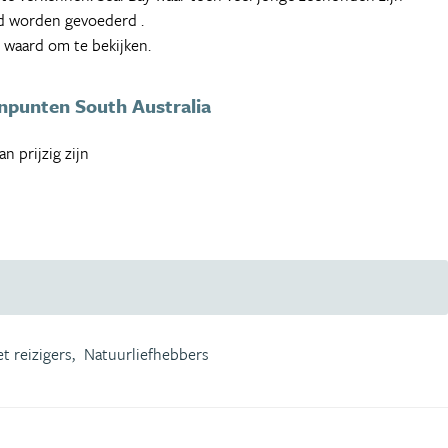
jd worden gevoederd .
e waard om te bekijken.
npunten South Australia
an prijzig zijn
t reizigers,
Natuurliefhebbers