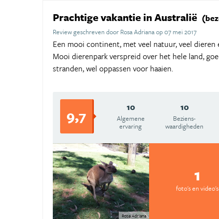
Prachtige vakantie in Australië
(bez
Review geschreven door Rosa Adriana op 07 mei 2017
Een mooi continent, met veel natuur, veel dieren
Mooi dierenpark verspreid over het hele land, go
stranden, wel oppassen voor haaien.
10
10
9,7
Algemene
Beziens­
ervaring
waardigheden
1
foto's en video's
Rosa Adriana