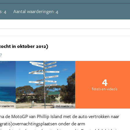
s: 4
Aantal waarderingen: 4
zocht in oktober 2012)
17
4
foto's en video's
i Maalderink
Didi Maalderink
na de MotoGP van Phillip Island met de auto vertrokken naar
gratis)overnachtingsplaatsen onder de arm