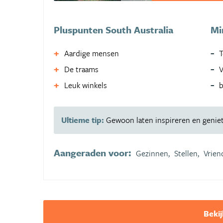
Pluspunten South Australia
Mi
Aardige mensen
T
De traams
V
Leuk winkels
b
Ultieme tip:
Gewoon laten inspireren en geniet
Aangeraden voor:
Gezinnen,
Stellen,
Vrien
Bekij