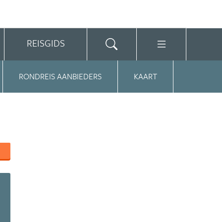
REISGIDS
RONDREIS AANBIEDERS
KAART