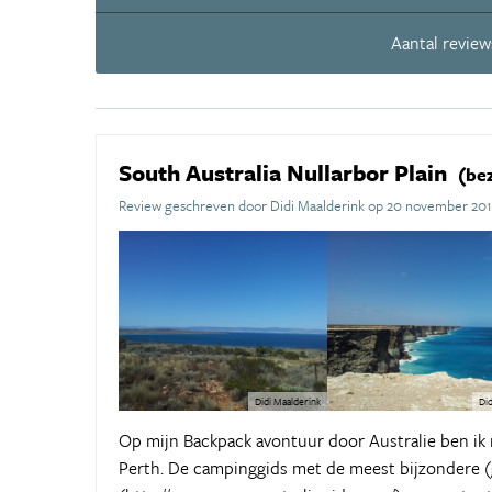
Aantal review
South Australia Nullarbor Plain
(be
Review geschreven door Didi Maalderink op 20 november 20
Didi Maalderink
Did
Op mijn Backpack avontuur door Australie ben ik 
Perth. De campinggids met de meest bijzondere (