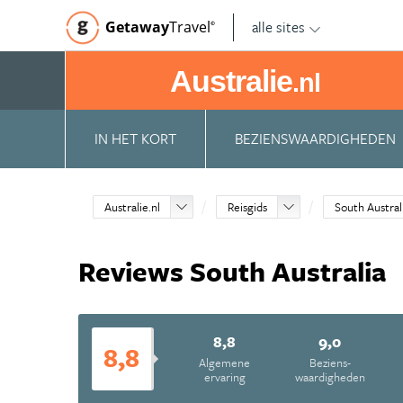
alle sites
Getaway
Travel
©
Australie
.nl
IN HET KORT
BEZIENSWAARDIGHEDEN
Australie.nl
Reisgids
South Austral
Reviews South Australia
8,8
9,0
8,8
Algemene
Beziens­
ervaring
waardigheden