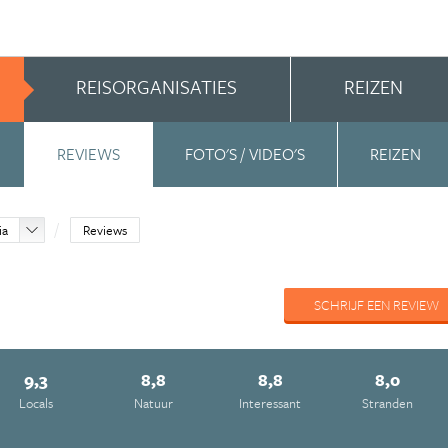
REISORGANISATIES
REIZEN
REVIEWS
FOTO'S / VIDEO'S
REIZEN
ia
Reviews
SCHRIJF EEN REVIEW
9,3
8,8
8,8
8,0
Locals
Natuur
Interessant
Stranden