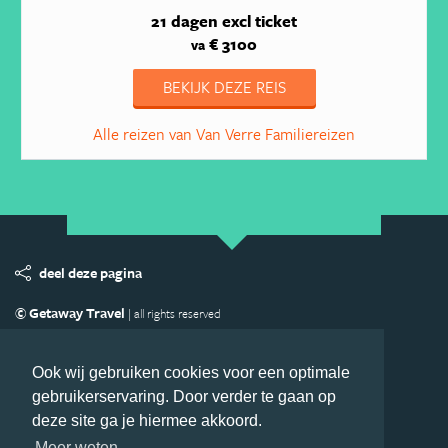
21 dagen
excl ticket
€ 3100
va
BEKIJK DEZE REIS
Alle reizen van Van Verre Familiereizen
deel deze pagina
© Getaway Travel
| all rights reserved
Adverteren
Handige Links
Algemene Voorwaarden
Copyright
Privacy statement
Disclaimer
Cookies
Ook wij gebruiken cookies voor een optimale
gebruikerservaring. Door verder te gaan op
Volg Australie.nl
deze site ga je hiermee akkoord.
Nieuwsbrief
Facebook
Meer weten