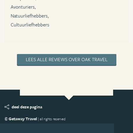
Avonturiers,
Natuurliefhebbers,
Cultuurliefhebbers
LEES ALLE REVIEWS OVER OAK TRAVEL
deel deze pagina
© Getaway Travel
| all rights reserved
Adverteren
Handige Links
Algemene Voorwaarden