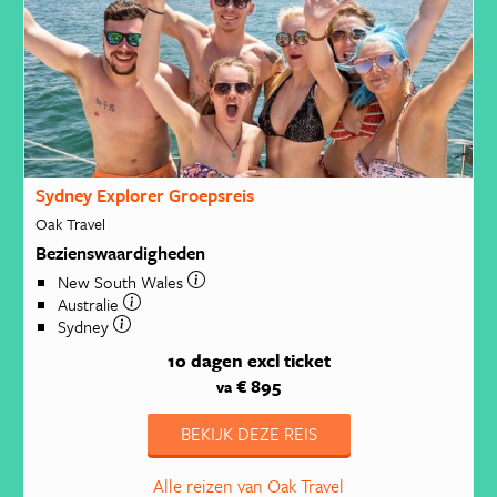
Sydney Explorer Groepsreis
Oak Travel
Bezienswaardigheden
New South Wales
Australie
Sydney
10 dagen
excl ticket
€ 895
va
BEKIJK DEZE REIS
Alle reizen van Oak Travel