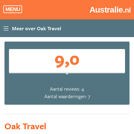
Australie
.nl
MENU
9,0
Aantal reviews: 4
Aantal waarderingen: 7
Oak Travel