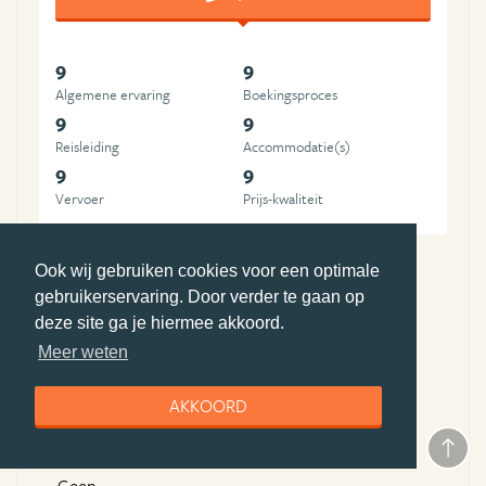
9
9
Algemene ervaring
Boekingsproces
9
9
Reisleiding
Accommodatie(s)
9
9
Vervoer
Prijs-kwaliteit
Ook wij gebruiken cookies voor een optimale
Pluspunten Pacific Island Travel
gebruikerservaring. Door verder te gaan op
deze site ga je hiermee akkoord.
Reis op maat
Meer weten
toplocaties
expertise
AKKOORD
Minpunten Pacific Island Travel