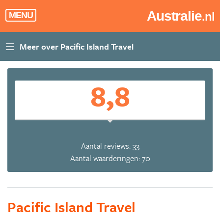
Australie
.nl
MENU
8,8
Aantal reviews: 33
Aantal waarderingen: 70
Pacific Island Travel