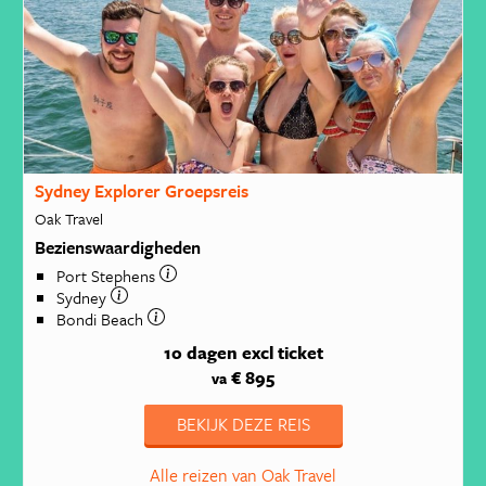
Sydney Explorer Groepsreis
Oak Travel
Bezienswaardigheden
Port Stephens
Sydney
Bondi Beach
10 dagen
excl ticket
€ 895
va
BEKIJK DEZE REIS
Alle reizen van Oak Travel