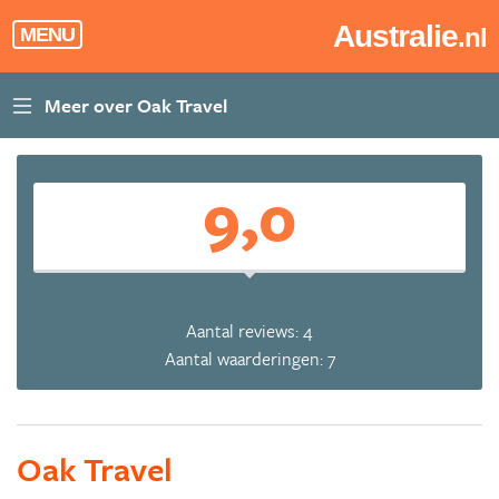
Australie
.nl
MENU
9,0
Aantal reviews: 4
Aantal waarderingen: 7
Oak Travel