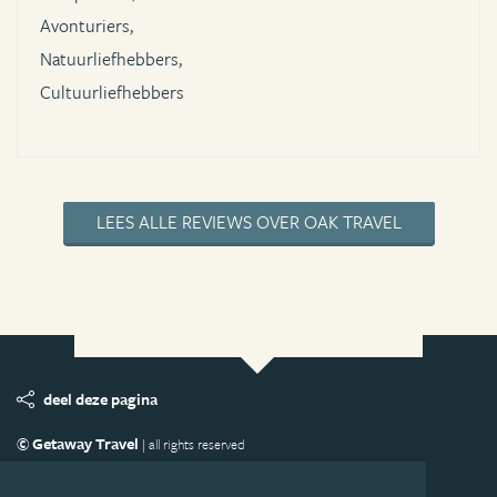
Avonturiers,
Natuurliefhebbers,
Cultuurliefhebbers
LEES ALLE REVIEWS OVER OAK TRAVEL
deel deze pagina
© Getaway Travel
| all rights reserved
Adverteren
Handige Links
Algemene Voorwaarden