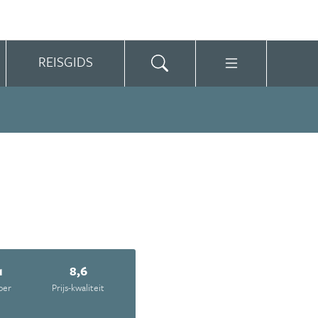
REISGIDS
1
8,6
oer
Prijs-kwaliteit