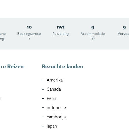
10
nvt
9
9
ene
Boekingsproce
Reisleiding
Accommodatie
Vervoe
ing
s
(s)
re Reizen
Bezochte landen
Amerika
Canada
t
Peru
indonesie
cambodja
japan