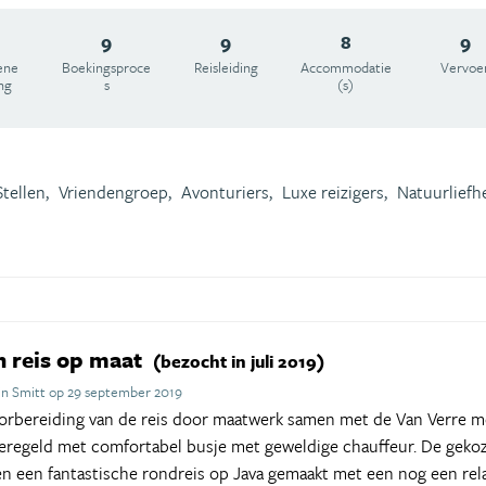
9
9
8
9
ene
Boekingsproce
Reisleiding
Accommodatie
Vervoe
ng
s
(s)
Stellen,
Vriendengroep,
Avonturiers,
Luxe reizigers,
Natuurliefh
n reis op maat
(bezocht in juli 2019)
jn Smitt op 29 september 2019
voorbereiding van de reis door maatwerk samen met de Van Verre 
geregeld met comfortabel busje met geweldige chauffeur. De gek
en een fantastische rondreis op Java gemaakt met een nog een relax