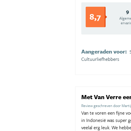
9
8,7
Algem
ervari
Aangeraden voor:
Cultuurliefhebbers
Met Van Verre ee
Review geschreven door Marti
Van te voren een fijne 
in Indonesië was super 
veelal erg leuk. We hebb