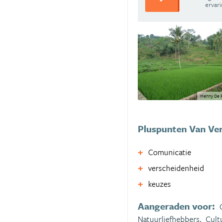
ervar
Henny De R
Pluspunten Van Ver
Comunicatie
verscheidenheid
keuzes
Aangeraden voor:
Natuurliefhebbers,
Cult