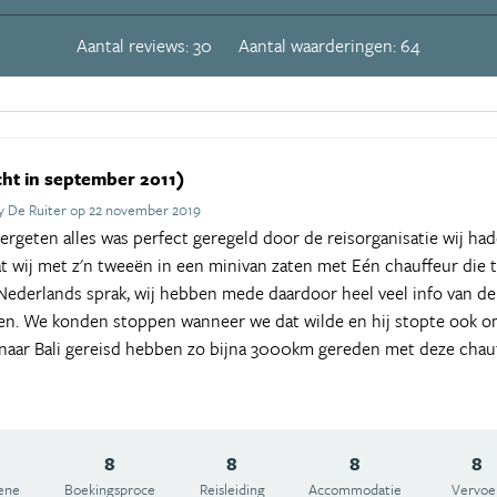
Aantal reviews: 30
Aantal waarderingen: 64
ht in september 2011)
 De Ruiter op 22 november 2019
ergeten alles was perfect geregeld door de reisorganisatie wij had
 wij met z'n tweeën in een minivan zaten met Eén chauffeur die 
 Nederlands sprak, wij hebben mede daardoor heel veel info van 
n. We konden stoppen wanneer we dat wilde en hij stopte ook om
ta naar Bali gereisd hebben zo bijna 3000km gereden met deze chau
8
8
8
8
ene
Boekingsproce
Reisleiding
Accommodatie
Vervoe