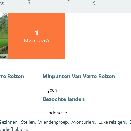
ing
s
(s)
1
foto's en video's
uiter
re Reizen
Minpunten Van Verre Reizen
geen
Bezochte landen
Indonesie
Gezinnen,
Stellen,
Vriendengroep,
Avonturiers,
Luxe reizigers,
uurliefhebbers