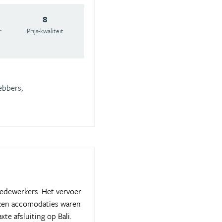
8
r
Prijs-kwaliteit
ebbers,
medewerkers. Het vervoer
ozen accomodaties waren
te afsluiting op Bali.