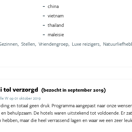
china
vietnam
thailand
maleisie
Gezinnen,
Stellen,
Vriendengroep,
Luxe reizigers,
Natuurliefheb
i tol verzorgd
(bezocht in september 2019)
lle W op 01 oktober 2019
iding en totaal geen druk. Programma aangepast naar onze wensen
k en behulpzaam. De hotels waren uitstekend tot voldoende. Er zat
 hebben, maar die heel verrassend lagen en waar we een zeer leuk