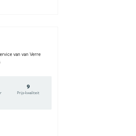
ervice van van Verre
s
9
r
Prijs-kwaliteit