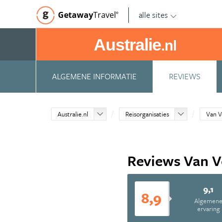
alle sites
Getaway
Travel
©
Australie
.nl
ALGEMENE INFORMATIE
REVIEWS
Australie.nl
Reisorganisaties
Van V
Reviews Van V
9,1
8,9
Algemen
ervaring