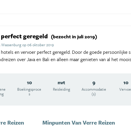
, perfect geregeld
(bezocht in juli 2019)
a Wassenburg op 06 oktober 2019
 hotels en vervoer perfect geregeld. Door de goede persoonlijke s
dreizen over Java en Bali en alleen maar genieten van al het mooi
10
nvt
9
10
ene
Boekingsproce
Reisleiding
Accommodatie
Vervoe
ing
s
(s)
re Reizen
Minpunten Van Verre Reizen