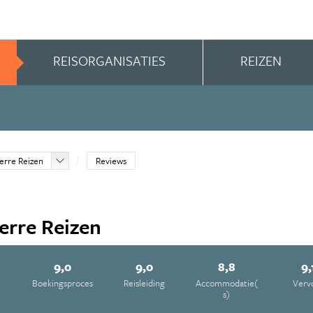
REISORGANISATIES
REIZEN
erre Reizen
Reviews
erre Reizen
9,0
9,0
8,8
9,
e
Boekingsproces
Reisleiding
Accommodatie(
Verv
s)