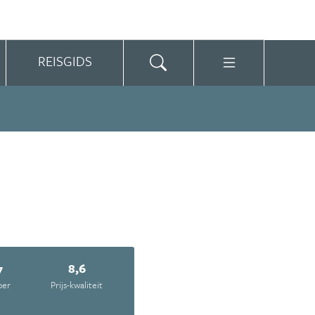
REISGIDS
7
8,6
oer
Prijs-kwaliteit