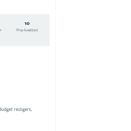
10
r
Prijs-kwaliteit
Budget reizigers,