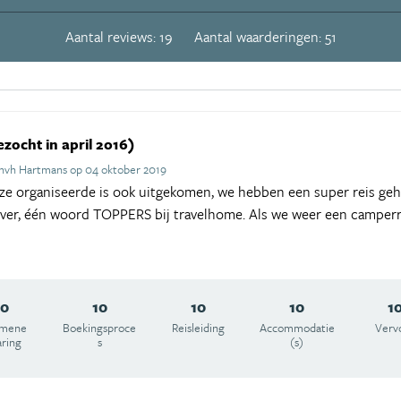
Aantal reviews: 19
Aantal waarderingen: 51
ezocht in april 2016)
hvh Hartmans op 04 oktober 2019
 ze organiseerde is ook uitgekomen, we hebben een super reis geh
over, één woord TOPPERS bij travelhome. Als we weer een camper
10
10
10
10
1
emene
Boekingsproce
Reisleiding
Accommodatie
Verv
aring
s
(s)