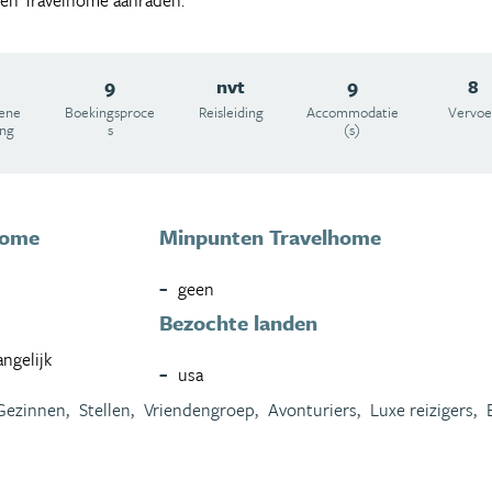
een Travelhome aanraden.
9
nvt
9
8
ene
Boekingsproce
Reisleiding
Accommodatie
Vervoe
ing
s
(s)
home
Minpunten Travelhome
geen
Bezochte landen
ngelijk
usa
Gezinnen,
Stellen,
Vriendengroep,
Avonturiers,
Luxe reizigers,