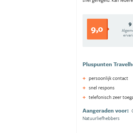
snel geregeld. Kan ieder
9
9,0
Algem
ervar
Pluspunten Travel
persoonlijk contact
snel respons
telefonisch zeer toega
Aangeraden voor:
Natuurliefhebbers