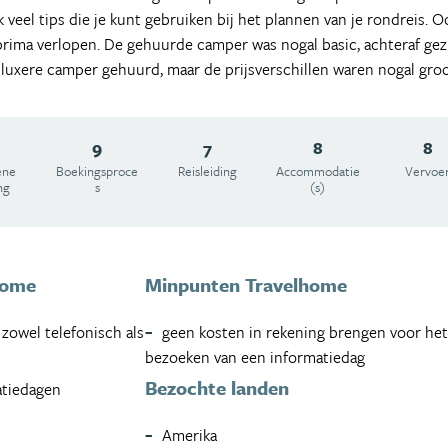
veel tips die je kunt gebruiken bij het plannen van je rondreis. 
 prima verlopen. De gehuurde camper was nogal basic, achteraf ge
 luxere camper gehuurd, maar de prijsverschillen waren nogal groo
9
7
8
8
ene
Boekingsproce
Reisleiding
Accommodatie
Vervoe
ng
s
(s)
home
Minpunten Travelhome
owel telefonisch als
geen kosten in rekening brengen voor he
bezoeken van een informatiedag
Bezochte landen
atiedagen
Amerika