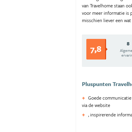
van Travelhome staan ook 
voor meer informatie is
misschien liever een wat
8
7,8
Algem
ervari
Pluspunten Travel
Goede communicatie z
via de website
, inspirerende inform