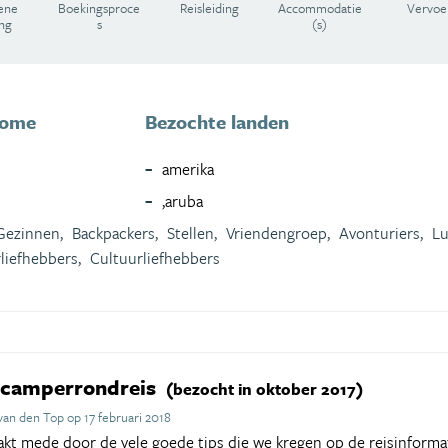
ene
Boekingsproce
Reisleiding
Accommodatie
Vervoe
ing
s
(s)
home
Bezochte landen
amerika
,aruba
Gezinnen,
Backpackers,
Stellen,
Vriendengroep,
Avonturiers,
Lu
liefhebbers,
Cultuurliefhebbers
n camperrondreis
(bezocht in oktober 2017)
an den Top op 17 februari 2018
kt mede door de vele goede tips die we kregen op de reisinforma