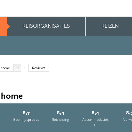
REISORGANISATIES
REIZEN
elhome
Reviews
elhome
8,7
8,4
8,4
8,
e
Boekingsproces
Reisleiding
Accommodatie(
Verv
s)