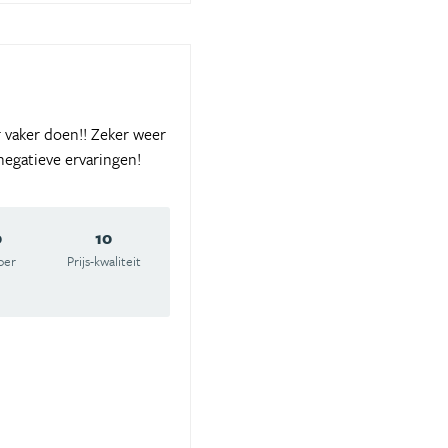
 vaker doen!! Zeker weer
negatieve ervaringen!
0
10
oer
Prijs-kwaliteit