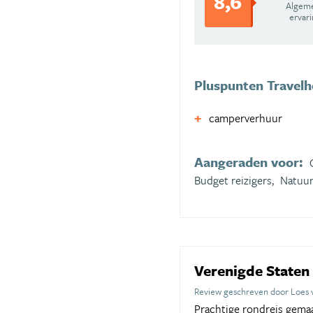
8,6
Algem
ervar
Pluspunten Travel
camperverhuur
Aangeraden voor:
Budget reizigers,
Natuur
Verenigde State
Review geschreven door Loes v
Prachtige rondreis gemaa