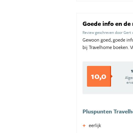
Goede info en de 
Review geschreven door Gert 
Gewoon goed, goede info
bij Travelhome boeken. V
10,0
Alg
erv
Pluspunten Travel
eerlijk