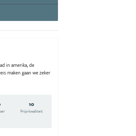
ad in amerika, de
reis maken gaan we zeker
0
10
oer
Prijs-kwaliteit