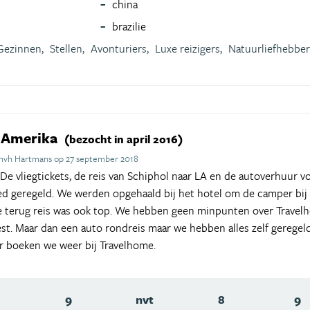
china
brazilie
Gezinnen,
Stellen,
Avonturiers,
Luxe reizigers,
Natuurliefhebber
 Amerika
(bezocht in april 2016)
hvh Hartmans op 27 september 2018
 De vliegtickets, de reis van Schiphol naar LA en de autoverhuur v
d geregeld. We werden opgehaald bij het hotel om de camper bij 
e terug reis was ook top. We hebben geen minpunten over Travelh
t. Maar dan een auto rondreis maar we hebben alles zelf geregeld
 boeken we weer bij Travelhome.
9
nvt
8
9