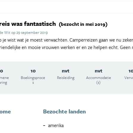
reis was fantastisch
(bezocht in mei 2019)
de Wit op 29 september 2019
 je wist wat je moest verwachten. Camperreizen gaan we nu zeker
riendelijke en mooie vrouwen werken er en ze helpen echt. Geen 
10
10
nvt
nvt
1
emene
Boekingsproce
Reisleiding
Accommodatie
Verv
aring
s
(s)
home
Bezochte landen
amerika