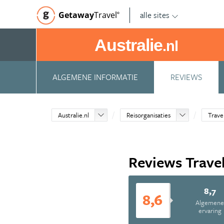
alle sites
Getaway
Travel
©
Australie
.nl
ALGEMENE INFORMATIE
REVIEWS
Australie.nl
Reisorganisaties
Trav
Reviews Trav
8,7
8,6
Algemen
ervaring