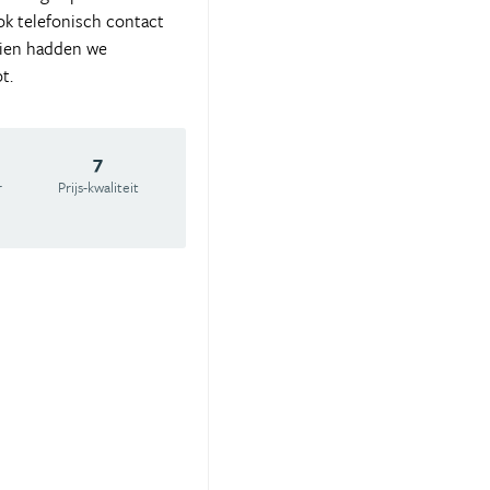
Ook telefonisch contact
zien hadden we
t.
7
r
Prijs-kwaliteit
t