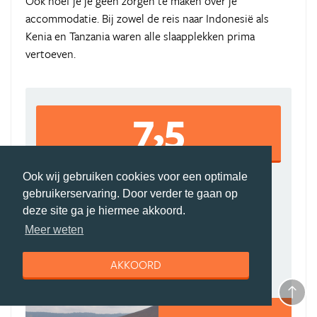
Ook hoef je je geen zorgen te maken over je
accommodatie. Bij zowel de reis naar Indonesië als
Kenia en Tanzania waren alle slaapplekken prima
vertoeven.
7,5
Ook wij gebruiken cookies voor een optimale
8
7
gebruikerservaring. Door verder te gaan op
Algemene ervaring
Boekingsproces
deze site ga je hiermee akkoord.
9
7
Meer weten
Reisleiding
Accommodatie(s)
6
8
AKKOORD
Vervoer
Prijs-kwaliteit