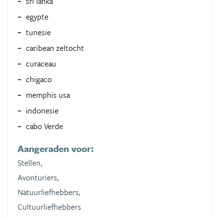
sri lanka
egypte
tunesie
caribean zeltocht
curaceau
chigaco
memphis usa
indonesie
cabo Verde
Aangeraden voor:
Stellen,
Avonturiers,
Natuurliefhebbers,
Cultuurliefhebbers