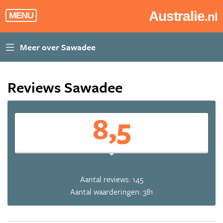
Australie
.nl
MENU
Reviews Sawadee
8,5
Aantal reviews: 145
Aantal waarderingen: 381