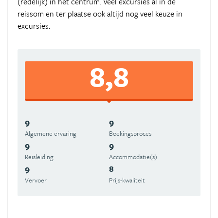
(redelijk) in het centrum. Veel excursies al in de
reissom en ter plaatse ook altijd nog veel keuze in
excursies.
8,8
9
9
Algemene ervaring
Boekingsproces
9
9
Reisleiding
Accommodatie(s)
9
8
Vervoer
Prijs-kwaliteit