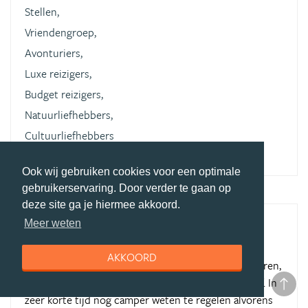
Stellen,
Vriendengroep,
Avonturiers,
Luxe reizigers,
Budget reizigers,
Natuurliefhebbers,
Cultuurliefhebbers
Ook wij gebruiken cookies voor een optimale
gebruikerservaring. Door verder te gaan op
deze site ga je hiermee akkoord.
Meer weten
Perfecte trip
(bezocht in april 2018)
Review geschreven door Robin Atallah op 09 mei 2018
AKKOORD
Geen gedoe met de camper, alles werkte naar behoren,
vlot geregeld en vriendelijk contact met het bedrijf. In
zeer korte tijd nog camper weten te regelen alvorens