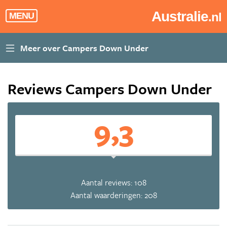
Australie
.nl
MENU
Reviews Campers Down Under
9,3
Aantal reviews: 108
Aantal waarderingen: 208